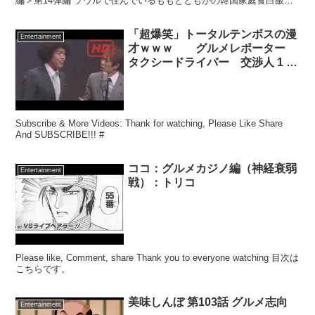
編＞第14弾編 ソウルで住んでいるももとともかの韓国家庭食白飯経
験はどう？？ 知りたい方は映像をご覧ください。 ...
「超爆笑」トータルテンボスの漫
Entertainment
才ｗｗｗ グルメレポーター
タクシードライバー 交渉人 1 …
Subscribe & More Videos: Thank for watching, Please Like Share
And SUBSCRIBE!!! #
ココ：グルメカジノ編（神経衰弱
Entertainment
戦）：トリコ
Please like, Comment, share Thank you to everyone watching 目次は
こちらです。
美味しんぼ 第103話 グルメ志向
Entertainment