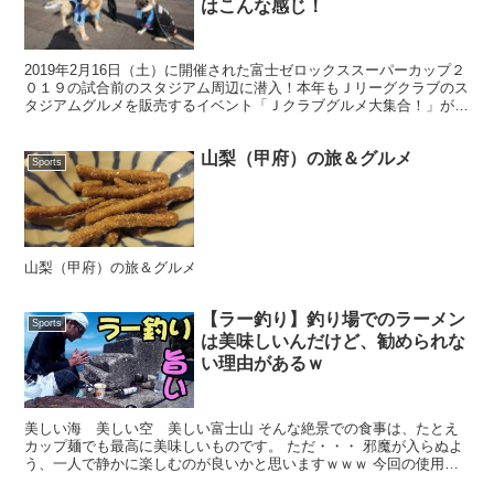
はこんな感じ！
2019年2月16日（土）に開催された富士ゼロックススーパーカップ２
０１９の試合前のスタジアム周辺に潜入！本年もＪリーグクラブのス
タジアムグルメを販売するイベント「Ｊクラブグルメ大集合！」が開
催。全国各地に広がるＪリーグのスタジアムやホーム...
山梨（甲府）の旅＆グルメ
Sports
山梨（甲府）の旅＆グルメ
【ラー釣り】釣り場でのラーメン
Sports
は美味しいんだけど、勧められな
い理由があるｗ
美しい海 美しい空 美しい富士山 そんな絶景での食事は、たとえ
カップ麺でも最高に美味しいものです。 ただ・・・ 邪魔が入らぬよ
う、一人で静かに楽しむのが良いかと思いますｗｗｗ 今回の使用タ
ックル Seebo シングルバーナー ガスバーナー ...