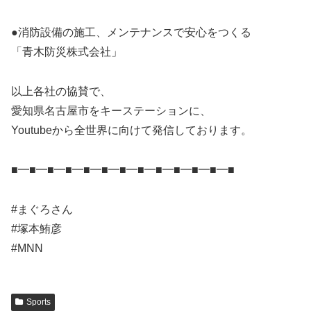
●消防設備の施工、メンテナンスで安心をつくる
「青木防災株式会社」
以上各社の協賛で、
愛知県名古屋市をキーステーションに、
Youtubeから全世界に向けて発信しております。
■━■━■━■━■━■━■━■━■━■━■━■━■
#まぐろさん
#塚本鮪彦
#MNN
Sports