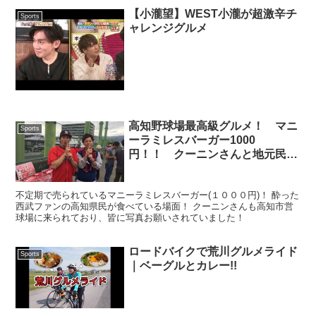
【小瀧望】WEST小瀧が超激辛チ
Sports
ャレンジグルメ
高知野球場最高級グルメ！ マニ
Sports
ーラミレスバーガー1000
円！！ クーニンさんと地元民の
ツーショットも！
不定期で売られているマニーラミレスバーガー(１０００円)！ 酔った
西武ファンの高知県民が食べている場面！ クーニンさんも高知市営
球場に来られており、皆に写真お願いされていました！
ロードバイクで荒川グルメライド
Sports
｜ベーグルとカレー!!