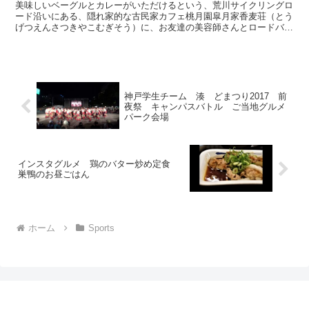
美味しいベーグルとカレーがいただけるという、荒川サイクリングロ
ード沿いにある、隠れ家的な古民家カフェ桃月園皐月家香麦荘（とう
げつえんさつきやこむぎそう）に、お友達の美容師さんとロードバイ
クに乗ってサイクリングしながら行ってきました( ´∀｀...
神戸学生チーム 湊 どまつり2017 前
夜祭 キャンパスバトル ご当地グルメ
パーク会場
インスタグルメ 鶏のバター炒め定食
巣鴨のお昼ごはん
ホーム
Sports