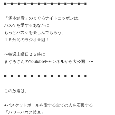
■━■━■━■━■━■━■━■━■━■━■━■━■
「塚本鮪彦」のまぐろナイトニッポンは、
バスケを愛するあなたに、
もっとバスケを楽しんでもらう、
１５分間のラジオ番組！
〜毎週土曜日２５時に
まぐろさんのYoutubeチャンネルから大公開！〜
■━■━■━■━■━■━■━■━■━■━■━■━■
この放送は、
●バスケットボールを愛する全ての人を応援する
「パワーハウス岐阜」