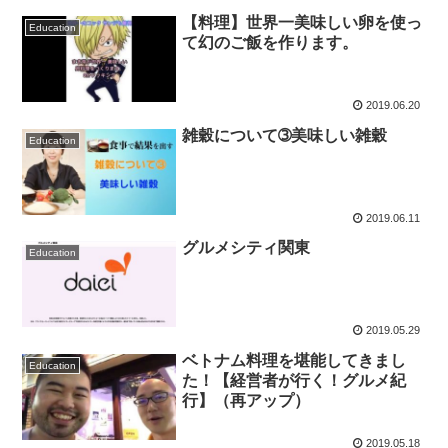
【料理】世界一美味しい卵を使っ
Education
て幻のご飯を作ります。
2019.06.20
雑穀について➂美味しい雑穀
Education
2019.06.11
グルメシティ関東
Education
2019.05.29
ベトナム料理を堪能してきまし
Education
た！【経営者が行く！グルメ紀
行】（再アップ）
2019.05.18