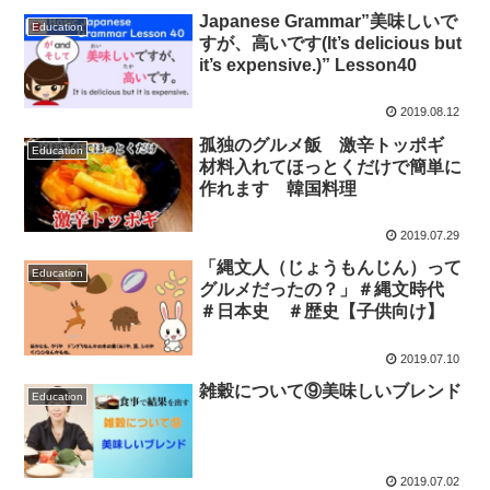
Japanese Grammar”美味しいで
Education
すが、高いです(It’s delicious but
it’s expensive.)” Lesson40
2019.08.12
孤独のグルメ飯 激辛トッポギ
Education
材料入れてほっとくだけで簡単に
作れます 韓国料理
2019.07.29
「縄文人（じょうもんじん）って
Education
グルメだったの？」＃縄文時代
＃日本史 ＃歴史【子供向け】
2019.07.10
雑穀について⑨美味しいブレンド
Education
2019.07.02