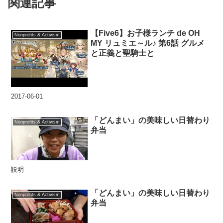
関連記事
【Five6】お子様ランチ de OH
Nonprofits & Activism
MY リュミエ～ル♪ 第6話 グルメ
と正義と聖騎士と
2017-06-01
「どんまい」の美味しい日替わり
Nonprofits & Activism
弁当
説明
「どんまい」の美味しい日替わり
Nonprofits & Activism
弁当