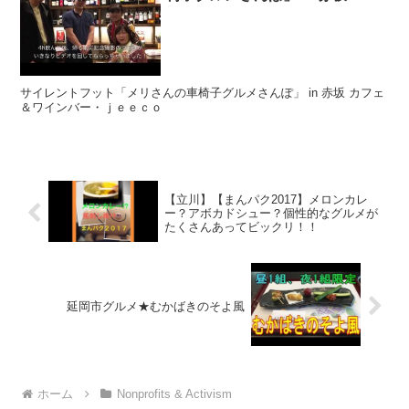
サイレントフット「メリさんの車椅子グルメさんぽ」 in 赤坂 カフェ
＆ワインバー・ｊｅｅｃｏ
【立川】【まんパク2017】メロンカレ
ー？アボカドシュー？個性的なグルメが
たくさんあってビックリ！！
延岡市グルメ★むかばきのそよ風
ホーム
Nonprofits & Activism