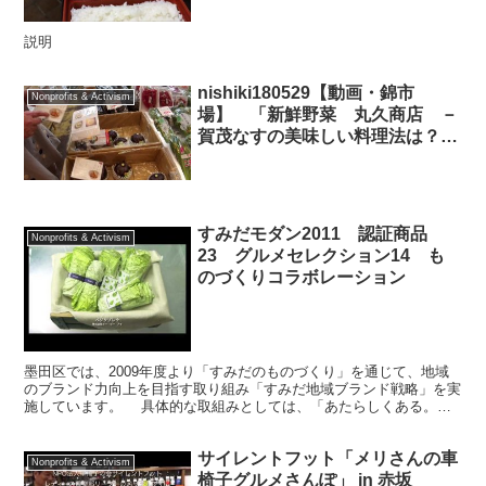
説明
nishiki180529【動画・錦市
Nonprofits & Activism
場】 「新鮮野菜 丸久商店 －
賀茂なすの美味しい料理法は？
－」
すみだモダン2011 認証商品
Nonprofits & Activism
23 グルメセレクション14 も
のづくりコラボレーション
墨田区では、2009年度より「すみだのものづくり」を通じて、地域
のブランド力向上を目指す取り組み「すみだ地域ブランド戦略」を実
施しています。 具体的な取組みとしては、「あたらしくある。な
つかしくある。」を基本コンセプトに、すみだらしい優れ...
サイレントフット「メリさんの車
Nonprofits & Activism
椅子グルメさんぽ」 in 赤坂