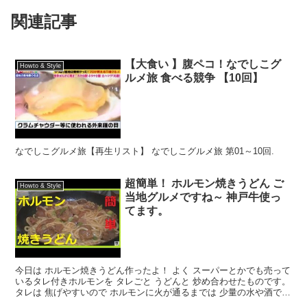
関連記事
【大食い 】腹ペコ！なでしこグ
Howto & Style
ルメ旅 食べる競争 【10回】
なでしこグルメ旅【再生リスト】 なでしこグルメ旅 第01～10回.
超簡単！ ホルモン焼きうどん ご
Howto & Style
当地グルメですね～ 神戸牛使っ
てます。
今日は ホルモン焼きうどん作ったよ！ よく スーパーとかでも売って
いるタレ付きホルモンを タレごと うどんと 炒め合わせたものです。
タレは 焦げやすいので ホルモンに火が通るまでは 少量の水や酒で
伸ばして上げてくださいね。 でも、水分を...