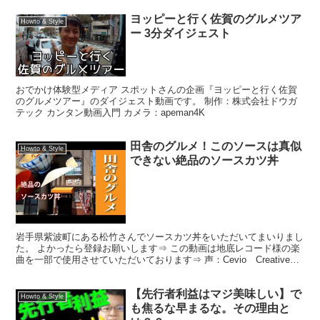
ヨッピーと行く佐賀のグルメツア
Howto & Style
ー 3分ダイジェスト
おでかけ体験型メディア スポットさんの企画『ヨッピーと行く佐賀
のグルメツアー』のダイジェスト動画です。 制作：株式会社ドウガ
テック カンタン動画入門 カメラ：apeman4K
田舎のグルメ！このソースは真似
Howto & Style
できない絶品のソースカツ丼
岩手県紫波町にある松竹さんでソースカツ丼をいただいてまいりまし
た。 よかったら登録お願いします⇒ この動画は地底レコード様の楽
曲を一部で使用させていただいております⇒ 声：Cevio Creative
Studio 「タカハシ」「さとうささ...
【先行者利益はマジ美味しい】で
Howto & Style
も焦るな早まるな。その理由と