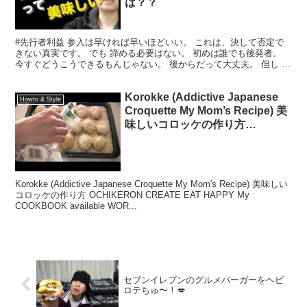
は？？
#先行者利益 参入は早ければ早いほどいい。 これは、決して否定で
きない真実です。 でも 諦める必要はない。 初めは誰でも後発者。
今すぐどうこうできるもんじゃない。 後からだって大丈夫。 但し ニ
ュースには敏感になって とりあえずやってみよ...
Korokke (Addictive Japanese
Howto & Style
Croquette My Mom’s Recipe) 美
味しいコロッケの作り方
OCHIKERON CREATE EAT H
Korokke (Addictive Japanese Croquette My Mom's Recipe) 美味しい
コロッケの作り方 OCHIKERON CREATE EAT HAPPY My
COOKBOOK available WOR...
セブンイレブンのグルメバーガーをヘビ
ロテちゅ〜！💋