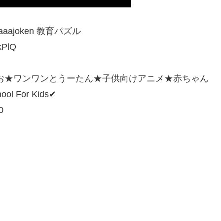
joken 教育パズル
kPlQ
お★ワンワンとうーたん★子供向けアニメ★赤ちゃん
 For Kids✔
0