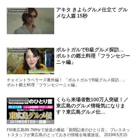
アキタ きよらグルメ仕立て グル
Entertainment
メな人篇 15秒
ポルトガルでB級グルメ探訪…
Entertainment
ポルトの郷土料理「フランセジー
ニャ編」
チェイントラベラーズ番外編！ 「ポルトガルでB級グルメ探訪…」
ポルト郷土料理「フランセジーニャ編」
くらら来場者数100万人突破！／
Entertainment
東広島のグルメ情報気になりま
す？東広島グルメ伝
★【2019.5.15 前編／新聞記者
のひとり言】
FM東広島89.7MHzで放送の番組「新聞記者のひとり言」 プレスネッ
トスタッフが東広島のとっておきの情報を毎週放送。 2019年5月15