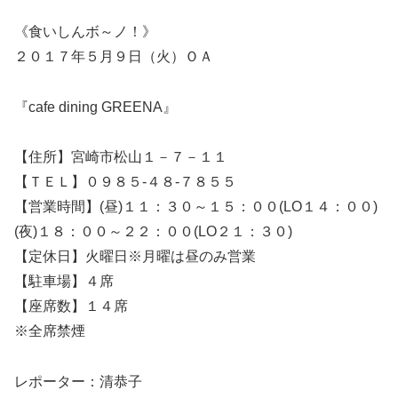
《食いしんボ～ノ！》
２０１７年５月９日（火）ＯＡ
『cafe dining GREENA』
【住所】宮崎市松山１－７－１１
【ＴＥＬ】０９８５-４８-７８５５
【営業時間】(昼)１１：３０～１５：００(LO１４：００)
(夜)１８：００～２２：００(LO２１：３０)
【定休日】火曜日※月曜は昼のみ営業
【駐車場】４席
【座席数】１４席
※全席禁煙
レポーター：清恭子