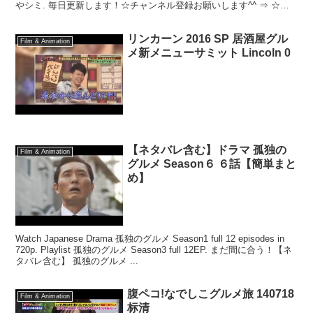
やシミ. 毎日更新します！☆チャンネル登録お願いします^^ ⇒ ☆コ
メントもお待ちしています☆ 【毎日食べ. 登録...
リンカーン 2016 SP 居酒屋グル
Film & Animation
メ新メニューサミット Lincoln 0
【ネタバレ含む】ドラマ 孤独の
Film & Animation
グルメ Season６ ６話【簡単まと
め】
Watch Japanese Drama 孤独のグルメ Season1 full 12 episodes in
720p. Playlist 孤独のグルメ Season3 full 12EP. まだ間に合う！【ネ
タバレ含む】 孤独のグルメ ...
腹ペコ!なでしこグルメ旅 140718
Film & Animation
标清