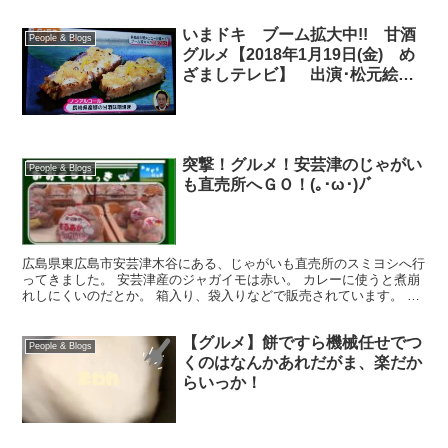
いまドキ ブーム拡大中!! 甘酒
People & Blogs
グルメ【2018年1月19日(金) め
ざましテレビ】 出演･松元絵里
花
突撃！グルメ！安芸津のじゃがい
People & Blogs
も直売所へＧＯ！(｡･ω･)ﾉﾞ
広島県東広島市安芸津木谷にある、じゃがいも直売所のスミヨシへ行
ってきました。 安芸津産のジャガイモは赤い。 カレーに使うと煮崩
れしにくいのだとか。 箱入り、袋入りなどで販売されています。 今
回は、軽くジャブを打つつもりなんで、じゃがフランク...
【グルメ】餅ですら機械任せでつ
People & Blogs
くのはなんかあれだがま、楽だか
らいっか！