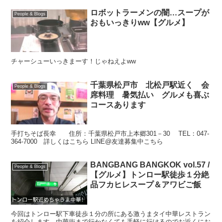
ロボットラーメンの闇…スープが
People & Blogs
おもいっきりww【グルメ】
チャーシューいっきまーす！じゃねえよww
千葉県松戸市 北松戸駅近く 会
People & Blogs
席料理 暑気払い グルメも喜ぶ
コースあります
手打ちそば長幸 住所：千葉県松戸市上本郷301－30 TEL：047-
364-7000 詳しくはこちら LINE@友達募集中こちら
BANGBANG BANGKOK vol.57 /
People & Blogs
【グルメ】トンロー駅徒歩１分絶
品フカヒレスープ＆アワビご飯
今回はトンロー駅下車徒歩１分の所にある激うまタイ中華レストラン
を紹介します。中華街まで行かなくても手軽に行けるのでお近くにお