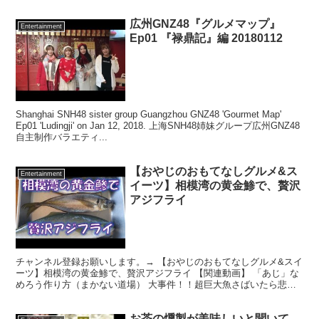
とを紹介しているチャンネルです！ おバ...
広州GNZ48『グルメマップ』
Entertainment
Ep01 『禄鼎記』編 20180112
Shanghai SNH48 sister group Guangzhou GNZ48 'Gourmet Map'
Ep01 'Ludingji' on Jan 12, 2018. 上海SNH48姉妹グループ広州GNZ48
自主制作バラエティ...
【おやじのおもてなしグルメ&ス
Entertainment
イーツ】相模湾の黄金鯵で、贅沢
アジフライ
チャンネル登録お願いします。→ 【おやじのおもてなしグルメ&スイ
ーツ】相模湾の黄金鯵で、贅沢アジフライ 【関連動画】 「あじ」な
めろう作り方（まかない道場） 大事件！！超巨大魚さばいたら悲劇
が・・・ 【スイーツレシピ】なめらかプリン A s...
お茶の燻製が美味しいと聞いて、