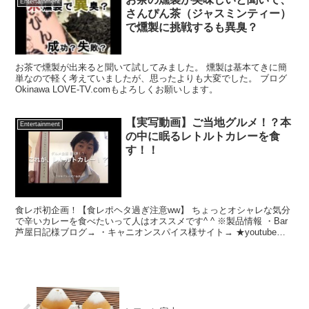
Entertainment
さんぴん茶（ジャスミンティー）
で燻製に挑戦するも異臭？
お茶で燻製が出来ると聞いて試してみました。 燻製は基本てきに簡
単なので軽く考えていましたが、思ったよりも大変でした。 ブログ
Okinawa LOVE-TV.comもよろしくお願いします。
【実写動画】ご当地グルメ！？本
Entertainment
の中に眠るレトルトカレーを食
す！！
食レポ初企画！【食レポヘタ過ぎ注意ww】 ちょっとオシャレな気分
で辛いカレーを食べたいって人はオススメです^ ^ ※製品情報 ・Bar
芦屋日記様ブログ→ ・キャニオンスパイス様サイト→ ★youtubeチ
ャンネル登録⇨ Twitterのフォ...