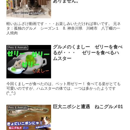
ありません。
軽いおふざけ動画です・・・お楽しみいただければ幸いです。 元ネ
タ：孤独のグルメ シーズン１ 8. 神奈川県 川崎市 八丁畷の一
人焼肉
グルメのくましー ゼリーを食べ
Pets & Animals
るが・・・ ゼリーを食べるハ
ムスター
今回くましーが食べたのは、ペット用ゼリー！ 食べてる姿がとても
可愛いのですが、ハムスターの体では、一つは多かったようです
(^_^;)
巨大ニボシと遭遇 ねこグルメ01
Pets & Animals