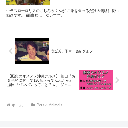
中年スローロリスのこじろうくんが ご飯を食べるだけの無駄に長い
動画です。 (面白味は）ないです。
第2話：予告 B級グルメ
【照史のオススメ沖縄グルメ】 桐山『お
弁当箱に対して120％入ってんねんｗ』
濵田『パンパンってこと？ｗ』 ジャニー
ズWEST 中間
ホーム
Pets & Animals