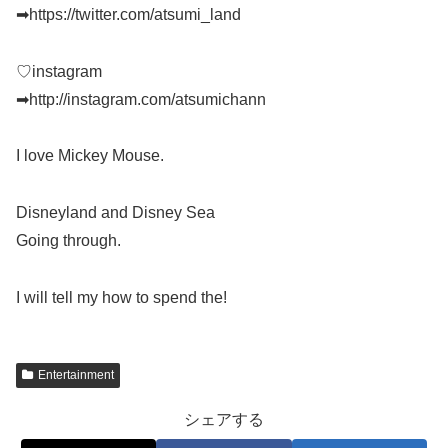
➡https://twitter.com/atsumi_land
♡instagram
➡http://instagram.com/atsumichann
I love Mickey Mouse.
Disneyland and Disney Sea
Going through.
I will tell my how to spend the!
Entertainment
シェアする