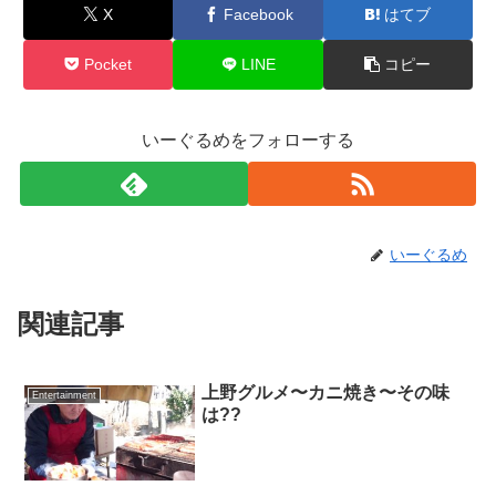
X
Facebook
はてブ
Pocket
LINE
コピー
いーぐるめをフォローする
いーぐるめ
関連記事
上野グルメ〜カニ焼き〜その味
Entertainment
は??