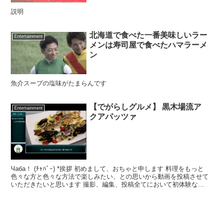
説明
北海道で食べた一番美味しいラー
Entertainment
メンは寿司屋で食べたハマラーメ
ン
魚介スープの塩味がたまらんです
【でがらしグルメ】 黒木場流ア
Entertainment
クアパッツァ
Чаба！ (ﾁｬﾊﾞｰ) *挨拶 初めまして、おちゃと申します 料理をもっと
色々な方と色々な方法で楽しみたい、との思いから動画を投稿させて
いただきたいと思います 撮影、編集、投稿全てにおいて初体験なの
で、お見苦しい部分も多々あるかとは思い...