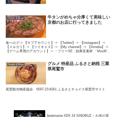
牛タンがめちゃ分厚くて美味しい
People & Blogs
京都のお店に行ってきました
食べログ⇒ 【サブアカウント】⇒ 【Twitter】⇒ 【Instagram】⇒
【メルカリ】⇒ 【ツイキャス】⇒ 【My channel】⇒ 【Ameba】⇒
【ゲーム専用のアカウント】⇒ ・フリーSE : 効果音素材 「MusMus
」
グルメ 特産品 ふるさと納税 三重
People & Blogs
県尾鷲市
尾鷲観光物産協会 0597-23-8261 ふるさとチョイス尾鷲市サイト
beatmania IIDX 24 SINOBUZ – お米の美