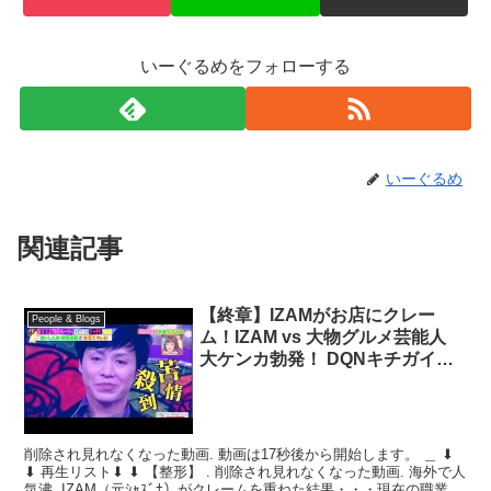
いーぐるめをフォローする
いーぐるめ
関連記事
【終章】IZAMがお店にクレー
People & Blogs
ム！IZAM vs 大物グルメ芸能人
大ケンカ勃発！ DQNキチガイの
運転オッッさんが降りてきたので
慌てて逃走 ドライブレコーダ
ー・ドラレコ・DQN事
削除され見れなくなった動画. 動画は17秒後から開始します。 ＿ ⬇
⬇ 再生リスト⬇ ⬇ 【整形】 . 削除され見れなくなった動画. 海外で人
気沸. IZAM（元ｼｬｽﾞﾅ）がクレームを重ねた結果・・・現在の職業が