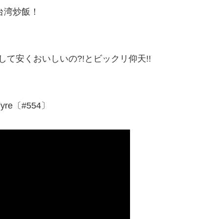
台湾炒飯！
して安くおいしいの?!とビックリ仰天!!
re〔#554〕