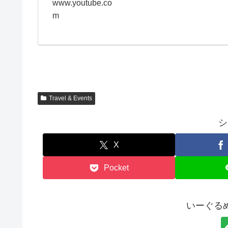
www.youtube.co
m
Travel & Events
シ
X
Pocket
いーぐる