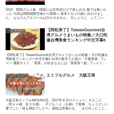
2018 韓国グルメ旅 韓国には日本語だけで楽しめる 嘘では無いか
った 今回は関西国際空港から韓国へ 基本グルメの旅に出かけまし
た。 もちろんアルコールは欠かせません。 久しぶりに ふてこい女
も完全出演しますよ 4部作ぐらいの動画になります...
【阿松来了】TaiwanGourmet台
Travel & Events
湾グルメうまいもの特集／大口吃
遍台灣美食ランキング中文字幕6
【阿松来了】TaiwanGourmet台湾グルメうまいもの特集／大口吃遍台
灣美食ランキング〜中文字幕6 台湾の夜市で人気の「不要香菜」Tシ
ャツ 通販サイト 「香菜」が好きな人には「香菜多一點」Tシャツ 通
販サイト 台湾グルメ情報の決定版「W...
エミフルグルメ 大阪王将
Travel & Events
大阪王将エミフルMASAKI店。2017年８月のメニュー。大人二人
（男４４歳、女３９歳）、子ども一人（８歳）で食事。ちょうどいい
量でした！味も満足でした〜。値段は普通かな。 まだ行ったことな
い人の参考になれば。