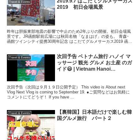
2019.9.7 はこだてグルメサーカス
Travel & Events
2019 初日会場風景
昨年は胆振東部地震の影響で中止のため2年ぶりの開催。初日会場風
景です。JR函館駅前広場には秋田名物「なまはげ」の姿も。 青森･
函館ツインシティ提携30周年記念 はこだてグルメサーカス2019 函館
グリーンプラザ・太陽パーキング・函館朝市第一...
次回予告 ベトナム旅行 ハノイ マ
Travel & Events
ッサージ 観光 グルメ お土産 のガ
イド😃 | Vietnam Hanoi
Massage Travel Food shopping
Tour
次回予告（次回は９月１９日公開予定） This video is About next
Vlog Next Vlog is coming to September 19. ●ご質問などはお気軽に
コメントにてどうぞ！ If you have ...
【裏韓国】日本語だけで楽しむ韓
Travel & Events
国グルメ旅行 パート２