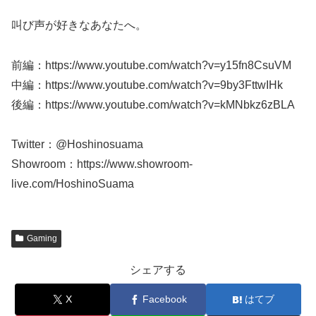
叫び声が好きなあなたへ。
前編：https://www.youtube.com/watch?v=y15fn8CsuVM
中編：https://www.youtube.com/watch?v=9by3FttwIHk
後編：https://www.youtube.com/watch?v=kMNbkz6zBLA
Twitter：@Hoshinosuama
Showroom：https://www.showroom-
live.com/HoshinoSuama
Gaming
シェアする
X
Facebook
はてブ