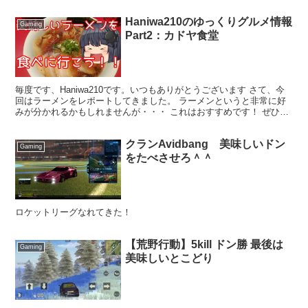
Haniwa210のゆっくりグルメ情報
Gaming
Part2：カドヤ食堂
毎度です、Haniwa210です。いつもありがとうございます さて、今
回はラーメンをレポートしてきました。 ラーメンというと非常に好
みが分かれるかもしれませんが・・・ これはおすすめです！ ぜひ行
ってみて実食することをお勧めします では、ど...
クランAvidbang 美味しいドン
Gaming
をたべさせろ＾＾
ロケットリーグなれてきた！
【荒野行動】5kill ドン勝 最後は
Gaming
美味しいとこどり