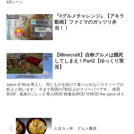
killシーン
『#グルメチャレンジ』【アキラ
Gaming
動画】ファミマのガッツリ弁
当！！
【Minecraft】自称グルメは餓死
Gaming
してしまえ！Part2【ゆっくり実
況】
spice of lifeを導入し、同じものを続けて食べられないスティーブが
飢えと戦います。 今まで死因の7割以上がクリーパーです。 使用
BGM：風来のシレン2 導入MOD 軽量化MOD 竹MOD the spice of life
レシピ...
人吉カッ丼 グルメ桑原