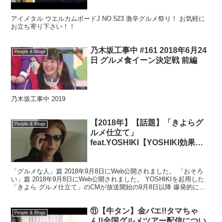
アイメタル ウエルカムボードJ NO.523 激辛グルメ祭り！ お気軽に
お立ち寄り下さい！！
乃木坂工事中 #161 2018年6月24
People & Blogs
日 グルメ食イーン決定戦 前編
乃木坂工事中 2019
【2018年】【話題】「きよらグ
People & Blogs
ルメ仕立て」
feat.YOSHIKI【YOSHIKI効果】
【売り切れ続出】
「グルメな人」篇 2018年9月8日にWeb公開されました。 「おそろ
い」篇 2018年9月8日にWeb公開されました。 YOSHIKIを起用した
「きよら グルメ仕立て」のCMが放送開始の9月8日以降 爆発的に売
れており各地で売り切れ報告...
⑪【牛タン】金バエ!!タマちゃ
People & Blogs
ん!!全国グルメツアー配信につい