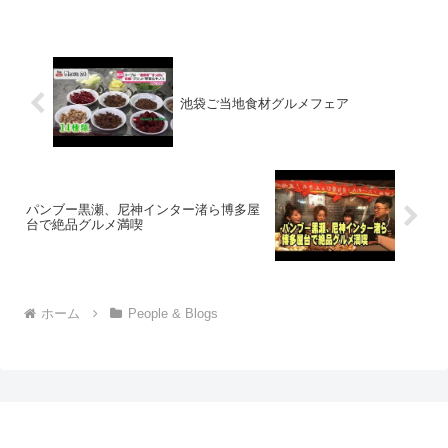
池袋ご当地食材グルメフェア
パンブー黒瀬、尼神インター渚ら博多屋
台で絶品グルメ満喫
ホーム
People & Blogs