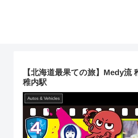
【北海道最果ての旅】Medy流
稚内駅
Autos & Vehicles