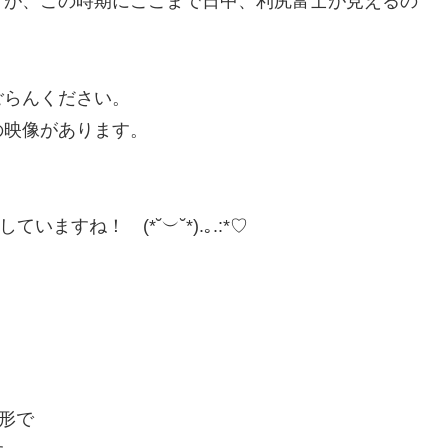
すが、この時期にここまで日中、利尻富士が見えるの
ごらんください。
の映像があります。
ますね！ (*˘︶˘*).｡.:*♡
形で