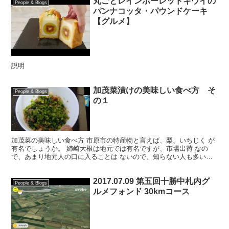
丸ごとレインボーレッドキウイの
People & Blogs
パンナコッタ・パウンドケーキ
【グルメ】
説明
加茂菜漬けの美味しい食べ方 そ
People & Blogs
の１
加茂菜の美味しい食べ方 市原市の特産物と言えば、梨、いちじく が
有名でしょうか。 姉崎大根は地元では有名ですが、市場出荷 なの
で、あまり地元人の口に入ることは ないので、知らない人も多いで
す。 あまり特産物が無いというのは寂しいので、「何か...
2017.07.09 第五回十勝中札内グ
People & Blogs
ルメフォンド 30kmコース