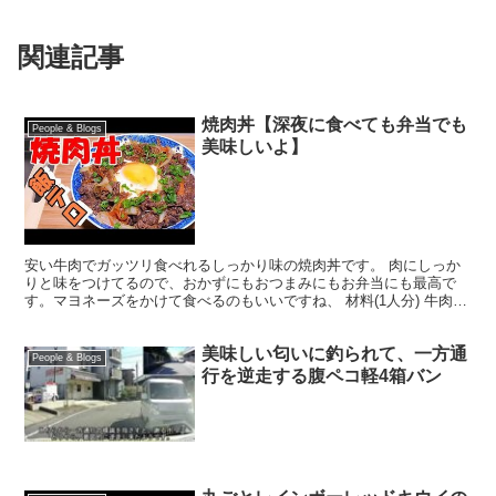
関連記事
焼肉丼【深夜に食べても弁当でも
People & Blogs
美味しいよ】
安い牛肉でガッツリ食べれるしっかり味の焼肉丼です。 肉にしっか
りと味をつけてるので、おかずにもおつまみにもお弁当にも最高で
す。マヨネーズをかけて食べるのもいいですね、 材料(1人分) 牛肉肩
ロース 100ｇ 玉ねぎ 1/4個 ...
美味しい匂いに釣られて、一方通
People & Blogs
行を逆走する腹ペコ軽4箱バン