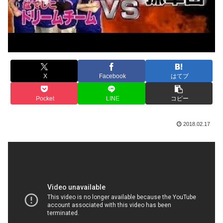
X
Facebook
はてブ
Pocket
LINE
コピー
2018.02.17