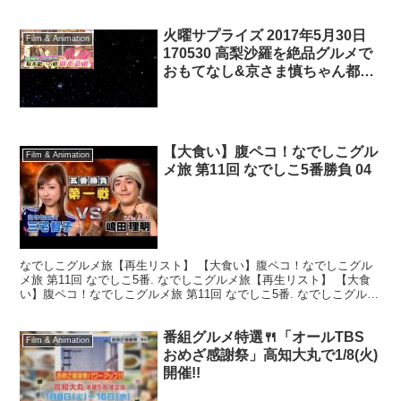
れていないけどやるぜ！ 「ありがとう香港...
火曜サプライズ 2017年5月30日
Film & Animation
170530 高梨沙羅を絶品グルメで
おもてなし&京さま慎ちゃん都バ
ス旅が復活字
【大食い】腹ペコ！なでしこグル
Film & Animation
メ旅 第11回 なでしこ5番勝負 04
なでしこグルメ旅【再生リスト】 【大食い】腹ペコ！なでしこグル
メ旅 第11回 なでしこ5番. なでしこグルメ旅【再生リスト】 【大食
い】腹ペコ！なでしこグルメ旅 第11回 なでしこ5番. なでしこグルメ
旅【再生リスト】 【大食い】腹ペコ！な...
番組グルメ特選🍴「オールTBS
Film & Animation
おめざ感謝祭」高知大丸で1/8(火)
開催!!