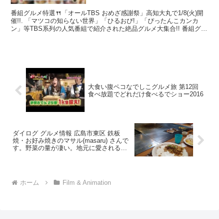
番組グルメ特選🍴「オールTBS おめざ感謝祭」高知大丸で1/8(火)開
催!!. 「マツコの知らない世界」「ひるおび!」「ぴったんこカンカ
ン」等TBS系列の人気番組で紹介された絶品グルメ大集合!! 番組グル
メ特選・オールTBS おめざ感謝祭i...
大食い腹ペコなでしこグルメ旅 第12回
食べ放題でどれだけ食べるでショー2016
ダイログ グルメ情報 広島市東区 鉄板
焼・お好み焼きのマサル(masaru) さんで
す。野菜の量が凄い。地元に愛されるお
店です。なんだか本物に出会えた感じで
す。
ホーム
Film & Animation