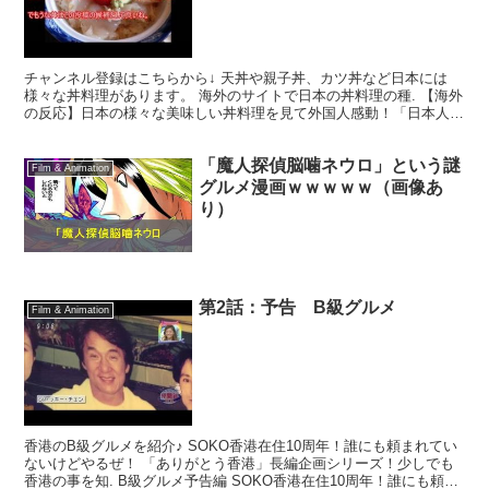
心得ている！」【日本食・
Japanese food】
チャンネル登録はこちらから↓ 天丼や親子丼、カツ丼など日本には
様々な丼料理があります。 海外のサイトで日本の丼料理の種. 【海外
の反応】日本の様々な美味しい丼料理を見て外国人感動！「日本人は
美味しく食べる方法を心得ている！」【日本食・Jap...
「魔人探偵脳噛ネウロ」という謎
Film & Animation
グルメ漫画ｗｗｗｗｗ（画像あ
り）
第2話：予告 B級グルメ
Film & Animation
香港のB級グルメを紹介♪ SOKO香港在住10周年！誰にも頼まれてい
ないけどやるぜ！ 「ありがとう香港」長編企画シリーズ！少しでも
香港の事を知. B級グルメ予告編 SOKO香港在住10周年！誰にも頼ま