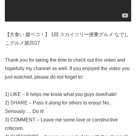
【大食い 腹ペコ！】 1回 スカイツリー便乗グルメ なでし
こグルメ旅2017
Thank you for taking the time to check out this video and
hopefully my channel as well. If you enjoyed the video you
just watched, please do not forget to:
1) LIKE – It helps me know what you guys love/hate!
2) SHARE – Pass it along for others to enjoy! No,
Seriously…. Do it!
3) COMMENT – Leave me some love or constructive
criticism.