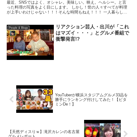
最近、SNSではよく、オシャレ。美味しい。映え。ヘルシー。と言
った料理の写真をよく目にします。 しかし！世の人々すべてが料理
が上手いわけじゃない！！！そんな時間もねえ！！！ 一人暮らし男
が作る、オシャレも、映えも、ヘルシーも関係ない！そんな...
リアクション芸人・出川が「これ
People & Blogs
はマズイ・・・」とグルメ番組で
衝撃発言!?
YouTuberが横浜スタジアムグルメ33品を
勝手にランキング付けしてみた！【ビタ
ミンDe！】
【天然ディスりｗ】滝沢カレンの名古屋
グルメレポート