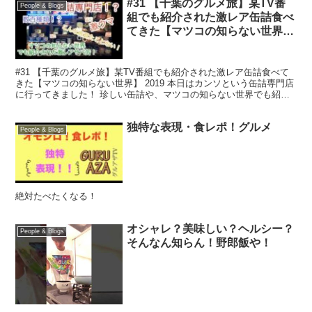
#31 【千葉のグルメ旅】某TV番
People & Blogs
組でも紹介された激レア缶詰食べ
てきた【マツコの知らない世界】
2019
#31 【千葉のグルメ旅】某TV番組でも紹介された激レア缶詰食べて
きた【マツコの知らない世界】 2019 本日はカンソという缶詰専門店
に行ってきました！ 珍しい缶詰や、マツコの知らない世界でも紹介
されていた金華サバの缶詰なども 取り扱ってい...
独特な表現・食レポ！グルメ
People & Blogs
絶対たべたくなる！
オシャレ？美味しい？ヘルシー？
People & Blogs
そんなん知らん！野郎飯や！