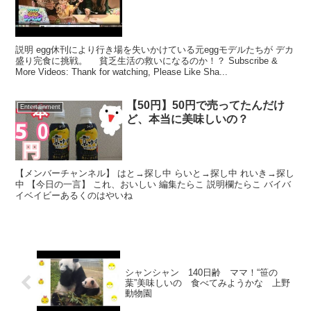
説明 egg休刊により行き場を失いかけている元eggモデルたちが デカ
盛り完食に挑戦。 貧乏生活の救いになるのか！？ Subscribe &
More Videos: Thank for watching, Please Like Sha...
【50円】50円で売ってたんだけ
Entertainment
ど、本当に美味しいの？
【メンバーチャンネル】 はと→探し中 らいと→探し中 れいき→探し
中 【今日の一言】 これ、おいしい 編集たらこ 説明欄たらこ バイバ
イベイビーあるくのはやいね
シャンシャン 140日齢 ママ！“笹の
葉”美味しいの 食べてみようかな 上野
動物園