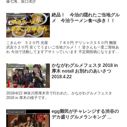
藤七海、坂口渚沙
絶品！ 今治の隠れたご当地グル
Entertainment
メ 今治ラーメン食べ歩き！！
こきんや ５２０円 光屋 ７８０円 デリシャス５５０円 麵屋
武吉５２０円 安くてうまいご当地グルメ！！ 皆さんも一度ご賞味あ
れ 今治で活動してますアサトっていいます 不定期投稿になりますが
チャンネル登録お願いします Twitterもよ...
かながわグルメフェスタ 2018 in
Entertainment
厚木 notall お別れのあいさつ
2018.4.22
2018/4/22 神奈川県厚木市で行われた、かながわグルメフェスタ
2018 in 厚木の様子です。
egg難民がチャレンジする渋谷の
Entertainment
デカ盛りグルメランキング …