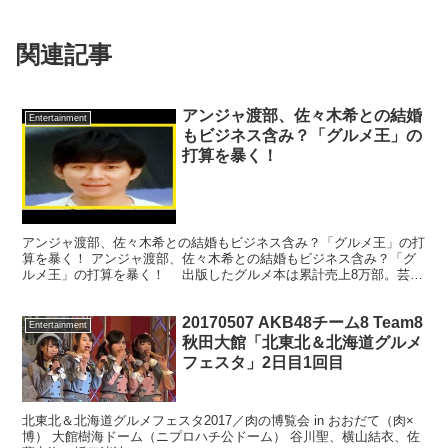
関連記事
アンジャ渡部、佐々木希との結婚
Entertainment
もビジネス含み？「グルメ王」の
打算を暴く！
アンジャ渡部、佐々木希との結婚もビジネス含み？「グルメ王」の打
算を暴く！ アンジャ渡部、佐々木希との結婚もビジネス含み？「グ
ルメ王」の打算を暴く！ 出版したグルメ本は累計売上8万部。芸能
界きっての食通、アンジャッシュ・渡部建が9月9日、司...
20170507 AKB48チーム8 Team8
Entertainment
秋田大館「北東北＆北海道グルメ
フェスタ」2日目1回目
北東北＆北海道グルメフェスタ2017／肉の博覧会 in おおだて（肉×
博） 大館樹海ドーム（ニプロハチ公ドーム） 谷川聖、横山結衣、佐