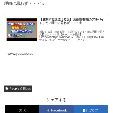
理由に思わず・・・涙
【感動する話泣ける話】涙腺崩壊!娘のアルバイ
トしたい理由に思わず・・・涙
感動する話 泣ける話 を紹介しています娘の両親を思う
気持ちに・・・涙【チャンネル登録】
UCR6tiMlFCRijCd9kU3FkCuw【姉妹ch】【関連動画】感動
泣ける いい話【牛丼屋でバイトしてたら...
www.youtube.com
People & Blogs
シェアする
X
Facebook
はてブ