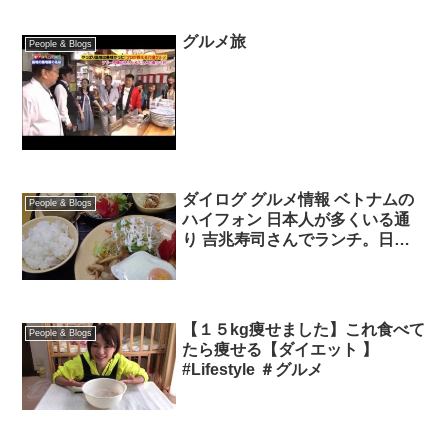
グルメ旅
People & Blogs
ダイログ グルメ情報 ベトナムの
People & Blogs
ハイフォン 日本人が多くいる通
り 吉兆寿司さんでランチ。日本
と全く同じ味です。安心感が溢れ
るお店でした。１００種類以上の
日本食を楽しめます。
【１５kg痩せました】これ食べて
People & Blogs
たら痩せる【ダイエット 】
#Lifestyle ＃グルメ