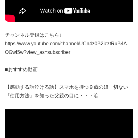
チャンネル登録はこちら↓
https://www.youtube.com/channel/UCn4z0B2icztRuB4A-
OGwl5w?view_as=subscriber
■おすすめ動画
【感動する話泣ける話】スマホを持つ９歳の娘 切ない
『使用方法』を知った父親の目に・・・涙