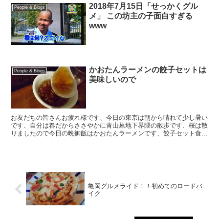
2018年7月15日「せっかくグル
People & Blogs
メ」 この坊主の子面白すぎる
www
かおたんラーメンの餃子セットは
People & Blogs
美味しいので
お友だちの皆さんお疲れ様です、今日の東京は朝から晴れて少し暑い
です、自分は春だからささやかに青山墓地下界隈の散歩です、桜は散
りましたので今日の晩御飯はかおたんラーメンです、餃子セット食べ
ました、餃子、ご飯、御新香、スープ、ボイル野菜です、美...
亀岡グルメライド！！初めてのロードバ
イク