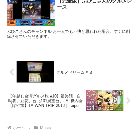
［完全版］ぶひこさんのグルメレ
Music
ース
ぶひこさんのチャンネル お一人でも不快と思われた場合、すぐに削
除させていただきます。
グルメドリーム＃３
【年越し台湾グルメ旅 #10】最終話｜自
助餐、豆花、台北101展望台、JAL機内食
【ぽや旅】TAIWAN TRIP 2018｜Taipei
ホーム
Music