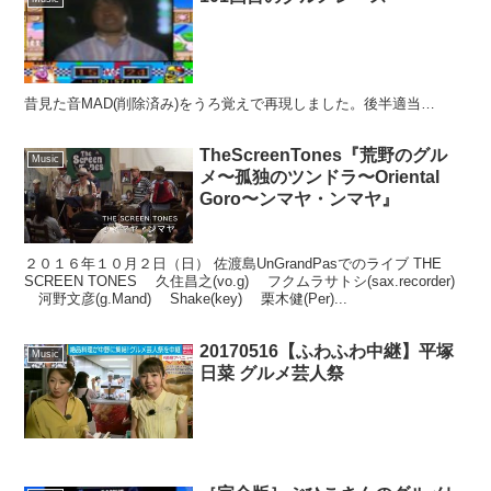
昔見た音MAD(削除済み)をうろ覚えで再現しました。後半適当…
TheScreenTones『荒野のグル
Music
メ〜孤独のツンドラ〜Oriental
Goro〜ンマヤ・ンマヤ』
２０１６年１０月２日（日） 佐渡島UnGrandPasでのライブ THE
SCREEN TONES 久住昌之(vo.g) フクムラサトシ(sax.recorder)
河野文彦(g.Mand) Shake(key) 栗木健(Per)...
20170516【ふわふわ中継】平塚
Music
日菜 グルメ芸人祭