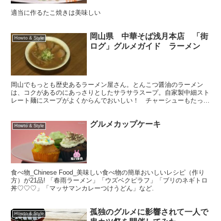
適当に作るたこ焼きは美味しい
岡山県 中華そば浅月本店 「街
Howto & Style
ログ」グルメガイド ラーメン
岡山でもっとも歴史あるラーメン屋さん。とんこつ醤油のラーメン
は、コクがあるのにあっさりとしたサラサラスープ。自家製中細スト
レート麺にスープがよくからんでおいしい！ チャーシューもたっぷ
り入ってます。特製の醤油ダレは、長年継ぎ足しているもの。...
グルメカップケーキ
Howto & Style
食べ物_Chinese Food_美味しい食べ物の簡単おいしいレシピ（作り
方）が21品! 「春雨ラーメン」「ウズベクピラフ」「ブリのネギトロ
丼♡♡♡」「マッサマンカレーつけうどん」など.
孤独のグルメに影響されて一人で
Howto & Style