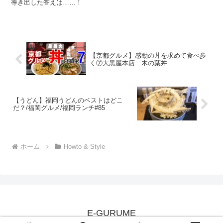
導き出した答えは……！
【京都グルメ】感動の丼を求めて食べ歩
く⑦大黒屋本店 木の葉丼
【うどん】福岡うどんのベストはどこ
だ？/福岡グルメ/福岡ランチ#85
ホーム
Howto & Style
E-GURUME