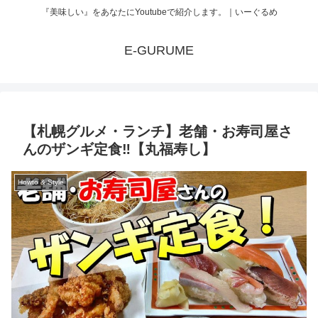
『美味しい』をあなたにYoutubeで紹介します。｜いーぐるめ
E-GURUME
【札幌グルメ・ランチ】老舗・お寿司屋さ
んのザンギ定食‼【丸福寿し】
Howto & Style