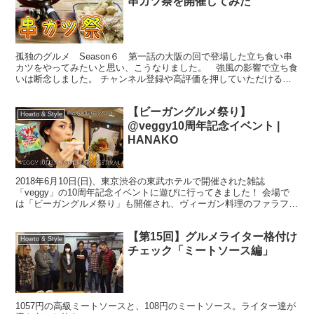
串カツ祭を開催してみた
孤独のグルメ Season６ 第一話の大阪の回で登場した立ち食い串
カツをやってみたいと思い、こうなりました。 強風の影響で立ち食
いは断念しました。 チャンネル登録や高評価を押していただけると
とてもやる気が出るので、よろしくお願い致します。...
【ビーガングルメ祭り】
Howto & Style
@veggy10周年記念イベント |
HANAKO
2018年6月10日(日)、東京渋谷の東武ホテルで開催された雑誌
「veggy」の10周年記念イベントに遊びに行ってきました！ 会場で
は「ビーガングルメ祭り」も開催され、ヴィーガン料理のファラフェ
ルサンドと大豆ミートの肉まんを頂きました。 イ...
【第15回】グルメライター格付け
Howto & Style
チェック「ミートソース編」
1057円の高級ミートソースと、108円のミートソース。ライター達が