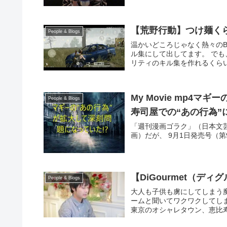
【荒野行動】つけ麺く
People & Blogs
温かいどころじゃなく熱々のBG
ル集にして出してます。 で
リティのキル集を作れるくらい上手
My Movie mp4
People & Blogs
寿司屋での“あの行為”
「週刊漫画ゴラク」（日本文
画）だが、 9月1日発売号（
【DiGourmet（ディ
People & Blogs
大人も子供も虜にしてしまう魔
ームと聞いてワクワクしてし
東京のオシャレタウン、恵比寿