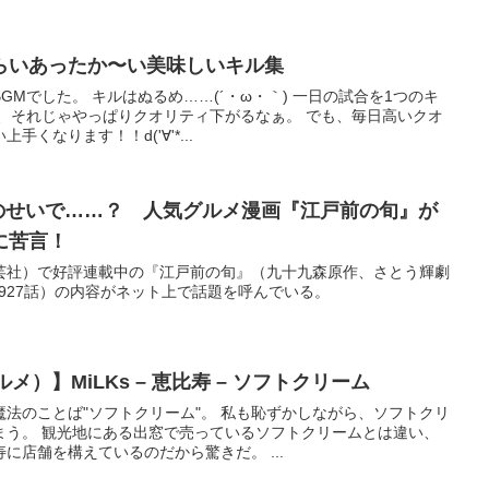
らいあったか〜い美味しいキル集
Mでした。 キルはぬるめ……(´・ω・｀) 一日の試合を1つのキ
も、それじゃやっぱりクオリティ下がるなぁ。 でも、毎日高いクオ
くなります！！d('∀'*...
マギーのせいで……？ 人気グルメ漫画『江戸前の旬』が
に苦言！
芸社）で好評連載中の『江戸前の旬』（九十九森原作、さとう輝劇
第927話）の内容がネット上で話題を呼んでいる。
グルメ）】MiLKs – 恵比寿 – ソフトクリーム
法のことば"ソフトクリーム"。 私も恥ずかしながら、ソフトクリ
まう。 観光地にある出窓で売っているソフトクリームとは違い、
に店舗を構えているのだから驚きだ。 ...