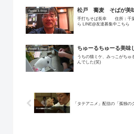
松戸 蕎麦 そばが美
People & Blogs
手打ちそば長幸 住所：千葉県松
ら LINE@友達募集中こちら
ちゅーるちゅーる美味
People & Blogs
うちの猫ミケ、みっこがちゅる
んでした(笑)
「タテアニメ」配信の「孤独の