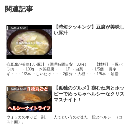
関連記事
【時短クッキング】豆腐が美味し
Howto & Style
い豚汁
◎豆腐が美味しい豚汁 （調理時間目安 30分） 【材料】 ・豚バ
ラ肉・・・100g ・木綿豆腐・・・1P ・白菜・・・1/5個 ・長ネ
ギ・・・1/2本 ・しいたけ・・・2個分 ・大根・・・1/5本 ・油揚
げ・・・1枚 ・サラダ油・・・適...
【孤独のグルメ】鶏むね肉とホッ
Howto & Style
ピーでめっちゃヘルシーなクリス
マスナイト！
ウォッカのホッピー割。 一人でというのがまた一段とヘルシー（コ
スト面）。