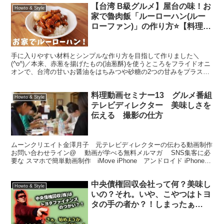
【台湾 B級グルメ】屋台の味！お
Howto & Style
家で魯肉飯「ルーローハン(ルー
ローファン)」の作り方⭐【料理レ
シピはPartyKitchen】
手に入りやすい材料とシンプルな作り方を目指して作りました＼
(^o^)／本来、赤葱を揚げたもの(油葱酥)を使うところをフライドオニ
オンで、台湾の甘いお醤油をはちみつや砂糖の2つの甘みをプラスす
ることで表現しています◎ byめぐみん おいしそう...
料理動画セミナー13 グルメ番組
Howto & Style
テレビディレクター 美味しさを
伝える 撮影の仕方
ムーンクリエイト金澤月子 元テレビディレクターの伝わる動画制作
お問い合わせライン@ 動画が学べる無料メルマガ SNS集客に必
要な スマホで簡単動画制作 iMove iPhone アンドロイド iPhone
iMove の作り方 アンド...
中央債権回収会社って何？美味し
Howto & Style
いの？それ。いや、こやつはトヨ
タの手の者か？！しまったぁ
ー！！！