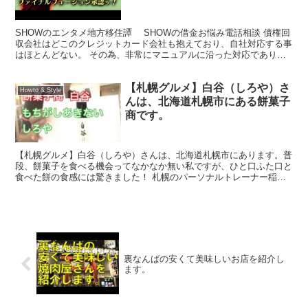
SHOWのエンタメ地方移住譚 SHOWの借金お悩み電話相談 債権回
収会社はどこのクレジットカード会社も抱えており、自社対応する事
はほとんどない。 その為、非常にマニュアルに沿った対応であり、
淡々と対応していく事でパターンが読めてくる。 金...
【札幌グルメ】白谷（しろや）さ
Howto & Style
んは、北海道札幌市にある餅菓子
商です。
【札幌グルメ】白谷（しろや）さんは、北海道札幌市にあります。普
段、餅菓子を食べる機会ってなかなか無い私ですが、ひと口ふた口と
食べた餅の食感には驚きました！ 札幌のパーソナルトレーナー稲田
陽一は、北海道の食を盛り上げます！ 是非、一度ご賞味く...
裏なんばの安くて美味しいお店を紹介し
ます。