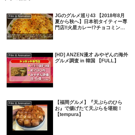
JGのグルメ巡り43 【2018年8月
Film & Animation
夏から秋へ】日本初タイティー専
門店!!火星カレー!?チョコミント
ソルビン!!
[HD] ANZEN漫才 みやぞんの海外
Film & Animation
グルメ調査 in 韓国 【FULL】
【福岡グルメ】『天ぷらのひら
Film & Animation
お』で揚げたて天ぷらを堪能！
【tempura】