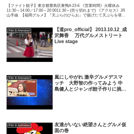
【ファイト餃子】東京都豊島区巣鴨4-23-6 《営業時間》火曜休み
11:30～14:00／17:00～20:0011:30～(売り切れまで) 《アクセス》JR
山手線. 【福岡グルメ】『天ぷらのひらお』で揚げたて天ぷらを堪
能！【tempura...
【道pro_official】 2013.10.12_成
Film & Animation
沢舞香 万代グルメストリート
Live stage
嵐にしやがれ 激辛グルメデスマ
Film & Animation
ッチ 大野智の作ってみよう 中
島健人とジャンボ餃子作りに挑
戦 など 2016年9月10日 160910
友達がいない絶望さんとグルメ仮
Film & Animation
面の巻