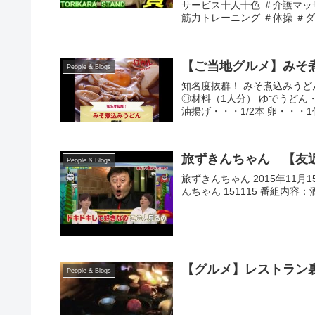
サービス十人十色 ＃介護マッ
筋力トレーニング ＃体操 ＃ダ
【ご当地グルメ】みそ
People & Blogs
知名度抜群！ みそ煮込みう
◎材料（1人分） ゆでうどん・
油揚げ・・・1/2本 卵・・・1
旅ずきんちゃん 【友近
People & Blogs
旅ずきんちゃん 2015年11月1
んちゃん 151115 番組内容
【グルメ】レストラン
People & Blogs