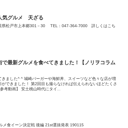
人気グルメ 天ざる
戸市上本郷301－30 TEL：047-364-7000 詳しくはこち
街で最新グルメを食べてきました！【ノリヲコラム
きました^ ^ 城崎バーガーや海鮮丼、スイーツなど色々な店が増
影ができました！ 第2回目も撮らなければ伝えられないほどたくさ
参考動画】 安土桃山時代にタイ...
ルメ食イーン決定戦 後編 21st選抜発表 190115