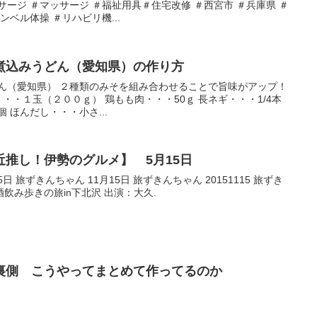
サージ ＃マッサージ ＃福祉用具＃住宅改修 ＃西宮市 ＃兵庫県 ＃
ンベル体操 ＃リハビリ機...
煮込みうどん（愛知県）の作り方
どん（愛知県） ２種類のみそを組み合わせることで旨味がアップ！
・・１玉（２００ｇ） 鶏もも肉・・・50ｇ 長ネギ・・・1/4本
個 ほんだし・・・小さ...
推し！伊勢のグルメ】 5月15日
5日 旅ずきんちゃん 11月15日 旅ずきんちゃん 20151115 旅ずき
：酒飲み歩きの旅in下北沢 出演：大久.
裏側 こうやってまとめて作ってるのか