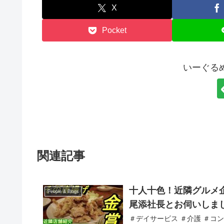
X
Pocket
いーぐる
関連記事
十人十色！近隣グルメ企
People & Blogs
尾添社長とお伺いしま
＃デイサービス ＃介護 ＃コ