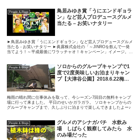
鳥居みゆき賞「うにエンドギョラ
People & Blogs
ン」など芸人プロデュースグルメ
当たる – お笑いナタリー
►鳥居みゆき賞「うにエンドギョラン」など芸人プロデュースグルメ
当たる - お笑いナタリー ►眞露株式会社の「～JINROを飲んで一発
当てよう！～平成最後にワラッチャオ！キャンペーン」イメージ。
眞露株式会社による「～JINROを飲んで一発当...
ソロからのグループキャンプで1
People & Blogs
度で2度美味しいお泊まりキャン
プ【大津谷公園】2018.6.22梅雨
の晴れ間に
梅雨の晴れ間に仕事休みを取って、今シーズン7回目の無料キャンプ
場に行って来ました。 平日のせいかガラガラ。 ソロキャンプからの
グループキャンプまで、久しぶりに泊まりで楽しんできましたよー♪
グルメのアシナガバチ 水飲み
People & Blogs
場 しばらく観察してみたら 水
のみ場だった