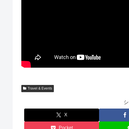
Travel & Events
シ
X
Pocket