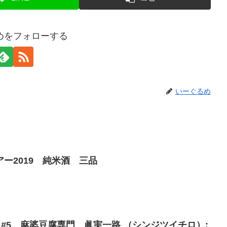
めをフォローする
いーぐるめ
ー2019 純米酒 三品
n7 #5 麻婆豆腐専門 眞実一路 （シンジツイチロ）: