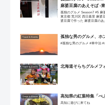
麻婆豆腐のあえそば -東
孤独のグルメ Season7 #
東京都 荒川区 西日暮里 麻
婆豆腐で作った 麻婆豆腐のあえ
孤独な男のグルメ、ホ
Travel & Events
#孤独な男のグルメ #車中泊 
北海道そらちグルメフォ
Travel & Events
高知県の紅葉特集「べ
Travel & Events
高知に遊びに来てね