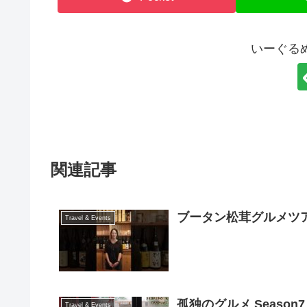
いーぐる
関連記事
ブータン松茸グルメツア
Travel & Events
孤独のグルメ Seaso
Travel & Events