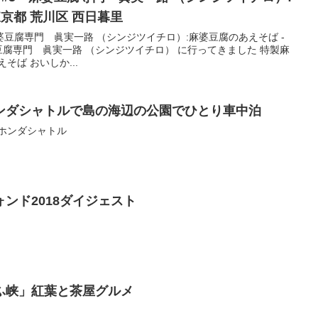
京都 荒川区 西日暮里
5 麻婆豆腐専門 眞実一路 （シンジツイチロ）:麻婆豆腐のあえそば -
婆豆腐専門 眞実一路 （シンジツイチロ） に行ってきました 特製麻
そば おいしか...
ンダシャトルで島の海辺の公園でひとり車中泊
#ホンダシャトル
ンド2018ダイジェスト
ふ峡」紅葉と茶屋グルメ