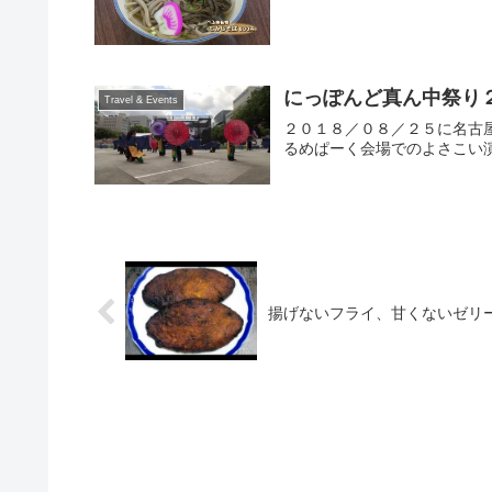
にっぽんど真ん中祭り
Travel & Events
２０１８／０８／２５に名古
るめぱーく会場でのよさこい
揚げないフライ、甘くないゼリ