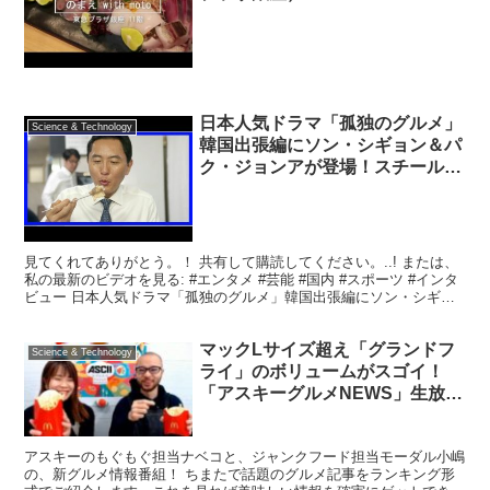
日本人気ドラマ「孤独のグルメ」
Science & Technology
韓国出張編にソン・シギョン＆パ
ク・ジョンアが登場！スチールカ
ットを公開 – DRAMA – 韓流・韓
国芸能ニュースはKstyle
見てくれてありがとう。！ 共有して購読してください。..! または、
私の最新のビデオを見る: #エンタメ #芸能 #国内 #スポーツ #インタ
ビュー 日本人気ドラマ「孤独のグルメ」韓国出張編にソン・シギョ
ン＆パク・ジョンアが登場！スチールカ...
マックLサイズ超え「グランドフ
Science & Technology
ライ」のボリュームがスゴイ！
「アスキーグルメNEWS」生放送
（2019年1月18日号)
アスキーのもぐもぐ担当ナベコと、ジャンクフード担当モーダル小嶋
の、新グルメ情報番組！ ちまたで話題のグルメ記事をランキング形