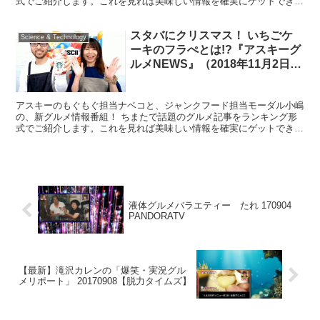
式でご紹介します。これを見れば美味しい情報を確実にゲットでき
る……はず！ ごはんを食べてる方もそうでない方も、ランチ...
スタバにクリスマス！ いちごケ
Science & Technology
ーキのフラぺとは!?『アスキーグ
ルメNEWS』（2018年11月2日
号）
アスキーのもぐもぐ担当ナベコと、ジャンクフード担当モーダル小嶋
の、新グルメ情報番組！ ちまたで話題のグルメ記事をランキング形
式でご紹介します。これを見れば美味しい情報を確実にゲットでき
る……はず！ ごはんを食べてる方もそうでない方も、ランチ...
液体グルメバラエティー たれ 170904
PANDORATV
【最新】滝沢カレンの「爆笑・実況グル
メリポート」 20170908【脱力タイムズ】