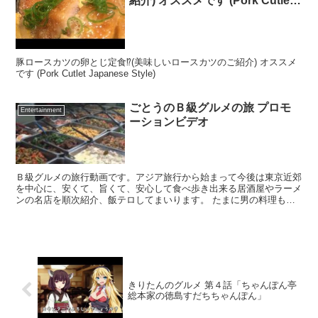
紹介) オススメです (Pork Cutlet
Japanese Style)
豚ロースカツの卵とじ定食⁉︎(美味しいロースカツのご紹介) オススメ
です (Pork Cutlet Japanese Style)
ごとうのＢ級グルメの旅 プロモ
Entertainment
ーションビデオ
Ｂ級グルメの旅行動画です。アジア旅行から始まって今後は東京近郊
を中心に、安くて、旨くて、安心して食べ歩き出来る居酒屋やラーメ
ンの名店を順次紹介、飯テロしてまいります。 たまに男の料理も紹
介しながら楽しめる動画チャンネルに育てまいりますので、...
きりたんのグルメ 第４話「ちゃんぽん亭
総本家の徳島すだちちゃんぽん」