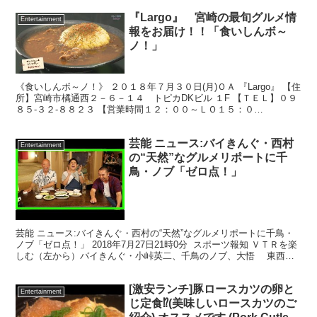
『Largo』 宮崎の最旬グルメ情
Entertainment
報をお届け！！「食いしんボ～
ノ！」
《食いしんボ～ノ！》 ２０１８年７月３０日(月)ＯＡ 『Largo』 【住
所】宮崎市橘通西２－６－１４ トピカDKビル １F 【ＴＥＬ】０９
８５-３２-８８２３ 【営業時間１２：００～ＬＯ１５：０
０ ２３：００～LO...
芸能 ニュース:バイきんぐ・西村
Entertainment
の“天然”なグルメリポートに千
鳥・ノブ「ゼロ点！」
芸能 ニュース:バイきんぐ・西村の“天然”なグルメリポートに千鳥・
ノブ「ゼロ点！」 2018年7月27日21時0分 スポーツ報知 ＶＴＲを楽
しむ（左から）バイきんぐ・小峠英二、千鳥のノブ、大悟 東西の
ツッコミの雄、バイきんぐ・小峠英二（...
[激安ランチ]豚ロースカツの卵と
Entertainment
じ定食⁉︎(美味しいロースカツのご