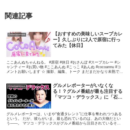
関連記事
【おすすめの美味しいスープカレ
Entertainment
ー】久しぶりに2人で原宿に行っ
てみた【休日】
ここあんぬちゃんねる。 #原宿 #休日 #おさんぽ #スープカレー #シ
ャンティー #お買い物 #ここあんぬ #こっこ #あんぬ #cocoannu #コ
メントお願いします ☆ 撮影、編集、トーク まだまだかなり未熟です
が頑張って行きます☆...
グルメレポーターがいなくな
Entertainment
る！？グルメ番組が最も注目する
「マツコ・デラックス」に「石ち
ゃん」「彦摩呂」は戦々恐々
グルメレポーターは、いまや“食通タレント”に仕事を奪われつつある
という。 だが、彼らがいま、最も恐れているのは、あの大物だとい
う――。 マツコ・デラックスがグルメ番組から注目されているその
理由とは？ チャンネル登録よろしくお願いします。 ※...