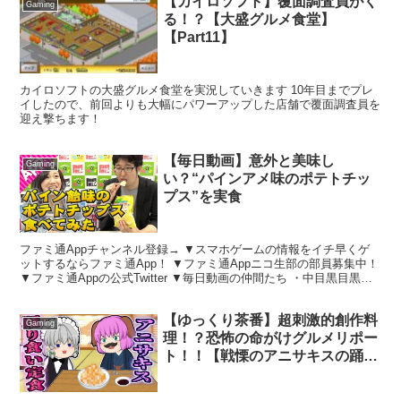
【カイロソフト】覆面調査員がく
Gaming
る！？【大盛グルメ食堂】
【Part11】
カイロソフトの大盛グルメ食堂を実況していきます 10年目までプレ
イしたので、前回よりも大幅にパワーアップした店舗で覆面調査員を
迎え撃ちます！
【毎日動画】意外と美味し
Gaming
い？“パインアメ味のポテトチッ
プス”を実食
ファミ通Appチャンネル登録→ ▼スマホゲームの情報をイチ早くゲ
ットするならファミ通App！ ▼ファミ通Appニコ生部の部員募集中！
▼ファミ通Appの公式Twitter ▼毎日動画の仲間たち ・中目黒目黒
・みいこ ・えっか ・さあ...
【ゆっくり茶番】超刺激的創作料
Gaming
理！？恐怖の命がけグルメリポー
ト！！【戦慄のアニサキスの踊り
食い定食！？、後編】