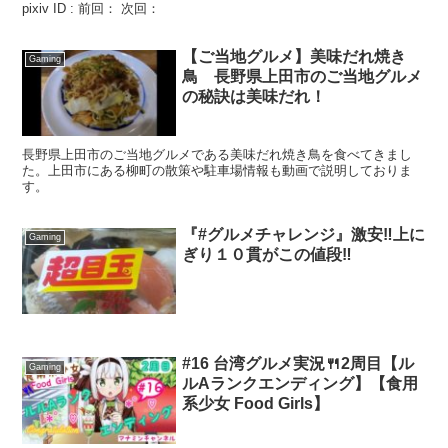
pixiv ID : 前回： 次回：
【ご当地グルメ】美味だれ焼き
Gaming
鳥 長野県上田市のご当地グルメ
の秘訣は美味だれ！
長野県上田市のご当地グルメである美味だれ焼き鳥を食べてきまし
た。上田市にある柳町の散策や駐車場情報も動画で説明しておりま
す。
『#グルメチャレンジ』激安‼️上に
Gaming
ぎり１０貫がこの値段‼️
#16 台湾グルメ実況🍴2周目【ル
Gaming
ルAランクエンディング】【食用
系少女 Food Girls】