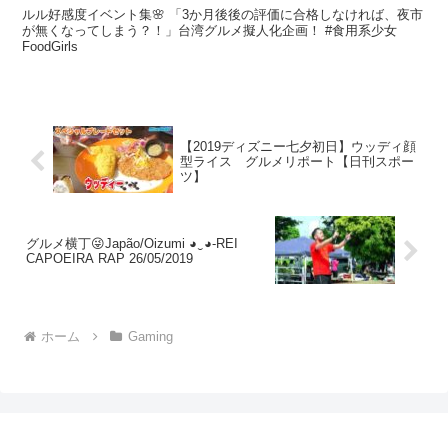
ルル好感度イベント集🌸 「3か月後後の評価に合格しなければ、夜市
が無くなってしまう？！」台湾グルメ擬人化企画！ #食用系少女
FoodGirls
【2019ディズニー七夕初日】ウッディ顔
型ライス グルメリポート【日刊スポー
ツ】
グルメ横丁😜Japão/Oizumi ◕‿◕-REI
CAPOEIRA RAP 26/05/2019
ホーム
Gaming