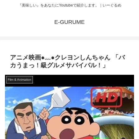
『美味しい』をあなたにYoutubeで紹介します。｜いーぐるめ
E-GURUME
アニメ映画●﹏●クレヨンしんちゃん 「バ
カうまっ ! 級グルメサバイバル ! 」
Film & Animation