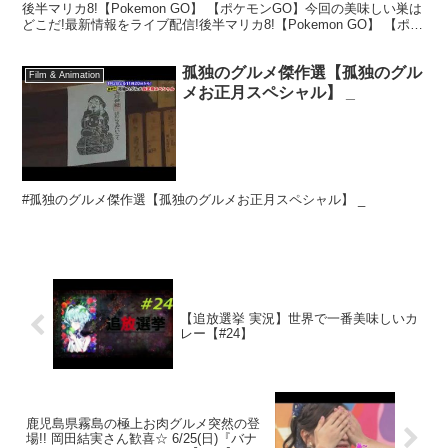
後半マリカ8!【Pokemon GO】 【ポケモンGO】今回の美味しい巣は
どこだ!最新情報をライブ配信!後半マリカ8!【Pokemon GO】 【ポケ
モンGO】今回の美味しい巣...
孤独のグルメ傑作選【孤独のグル
Film & Animation
メお正月スペシャル】 _
#孤独のグルメ傑作選【孤独のグルメお正月スペシャル】 _
【追放選挙 実況】世界で一番美味しいカ
レー【#24】
鹿児島県霧島の極上お肉グルメ突然の登
場!! 岡田結実さん歓喜☆ 6/25(日)『バナ