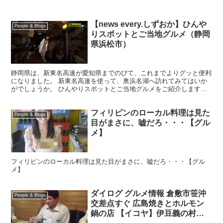
【news every.しずおか】ひんや
People & Blogs
りスポットとご当地グルメ（静岡
県浜松市）
静岡県は、新東名高速が愛知県までのびて、これまでよりグッと便利
になりました。 新東名高速を使って、奥浜名湖へ訪れてみてはいか
がでしょうか。 ひんやりスポットとご当地グルメをご紹介します！
※この情報は8月現在のものです。
フィリピンのローカル料理は見た
People & Blogs
目がまさに、嘘だろ・・・【グル
メ】
フィリピンのローカル料理は見た目がまさに、嘘だろ・・・【グル
メ】
ダイログ グルメ情報 倉敷市笹沖
People & Blogs
交差点すぐ 広島焼きとホルモン
鍋の店 【イコヤ】伊豆義の村上