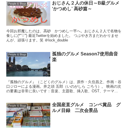
おじさん２人の休日～B級グルメ
People & Blogs
‘かつめし’ 高砂篇～
今回お邪魔したのは、高砂 かつめし一平へ。おじさん２人で名物を
食しに(*''▽'') 最近Twitterを始めました。 つぶやき方まだわかりませ
んが、頑張ります。笑 ＠lock_double
孤独のグルメ Season7使用曲音
People & Blogs
楽
『孤独のグルメ』（こどくのグルメ）は、原作・久住昌之、作画・谷
口ジローによる漫画。井之頭 五郎（いのがしら ごろう）。 映画の次
の要素は非常に良いです：音楽、主題歌、挿入歌、OST、テーマソ
ング、サウンドトラック、サウンドトラック、歌、エピ...
全国産直グルメ コンペ賞品 グ
People & Blogs
ルメ目録 二次会景品