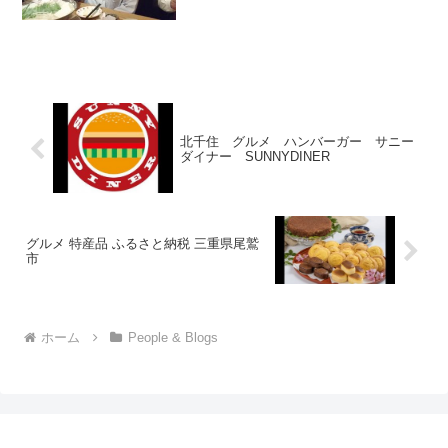
耕三軍団の集会 近藤大祐さん ノ
ンアルコールで盛り上げる。村上
耕三さんはおもいっきり飲み食い
する
北千住 グルメ ハンバーガー サニー
ダイナー SUNNYDINER
グルメ 特産品 ふるさと納税 三重県尾鷲
市
ホーム
People & Blogs