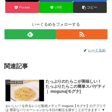
Pocket
LINE
コピー
いーぐるめをフォローする
いーぐるめ
関連記事
たっぷりのたらこが美味しい！
Howto & Style
たっぷりたらこの簡単スパゲティ
｜ moguna[モグナ]
おいしい！を作るレシピ動画メディア moguna【モグナ】のアプリで
は 豊富なバリエーションから今日の献立を探すことができます！ ▼