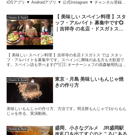
iOSアプリ ▼ Androidアプリ ▼ 公式Instagram ▼ チャンネル登録は
こちら！ ▼ この...
【 美味しい スペイン料理 】スタ
Howto & Style
ッフ・アルバイト 募集中です💞
｜吉祥寺 の名店・ドスガトス｜
東京
【 美味しい スペイン料理 】吉祥寺の名店ドスガトス では スタッ
フ・アルバイトを募集中です。スペインに興味のある方も大歓迎で
す。スペイン語も学べます(^^🇪🇸 オーナーシェフの高森敏明氏は
NHKのキッチンが走る、NHKのきょうの料理にも出...
東京・月島 美味しいもんじゃ焼
Howto & Style
きの作り方
美味しいもんじゃの作り方、方法です。明太餅もんじゃで1からもん
じゃを作る、実演動画。
盛岡、小さなグルメ JR盛岡駅
Howto & Style
改札口を出てすぐのところにある