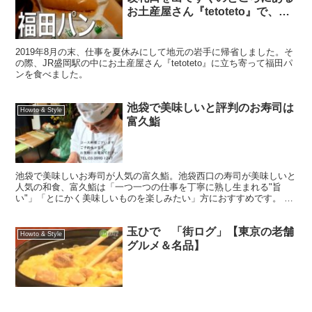
お土産屋さん『tetoteto』で、福
田パンを買って食べる ～ミート
ソース編～
2019年8月の末、仕事を夏休みにして地元の岩手に帰省しました。そ
の際、JR盛岡駅の中にお土産屋さん『tetoteto』に立ち寄って福田パ
ンを食べました。
池袋で美味しいと評判のお寿司は
Howto & Style
富久鮨
池袋で美味しいお寿司が人気の富久鮨。池袋西口の寿司が美味しいと
人気の和食、富久鮨は「一つ一つの仕事を丁寧に熟し生まれる"旨
い"」「とにかく美味しいものを楽しみたい」方におすすめです。 木
の温もりが温かく、店長の自慢の腕も見られます。 落ち着...
玉ひで 「街ログ」【東京の老舗
Howto & Style
グルメ＆名品】