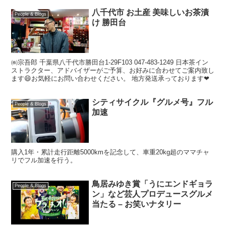
八千代市 お土産 美味しいお茶漬
People & Blogs
け 勝田台
㈱宗吾郎 千葉県八千代市勝田台1-29F103 047-483-1249 日本茶イン
ストラクター、アドバイザーがご予算、お好みに合わせてご案内致し
ます😄お気軽にお問い合わせください。 地方発送承っております❤
シティサイクル『グルメ号』フル
People & Blogs
加速
購入1年・累計走行距離5000kmを記念して、車重20kg超のママチャ
リでフル加速を行う。
鳥居みゆき賞「うにエンドギョラ
People & Blogs
ン」など芸人プロデュースグルメ
当たる – お笑いナタリー