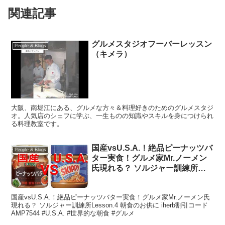
関連記事
グルメスタジオフーバーレッスン
People & Blogs
（キメラ）
大阪、南堀江にある、グルメな方々＆料理好きのためのグルメスタジ
オ。人気店のシェフに学ぶ、一生ものの知識やスキルを身につけられ
る料理教室です。
国産vsU.S.A.！絶品ピーナッツバ
People & Blogs
ター実食！グルメ家Mr.ノーメン
氏現れる？ ソルジャー訓練所
Lesson.4 朝食のお供に
国産vsU.S.A.！絶品ピーナッツバター実食！グルメ家Mr.ノーメン氏
現れる？ ソルジャー訓練所Lesson.4 朝食のお供に iherb割引コード
AMP7544 #U.S.A. #世界的な朝食 #グルメ