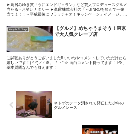
►鳥居みゆき賞「うにエンドギョラン」など芸人プロデュースグルメ
当たる - お笑いナタリー ►眞露株式会社の「～JINROを飲んで一発
当てよう！～平成最後にワラッチャオ！キャンペーン」イメージ。
眞露株式会社による「～JINROを飲んで一発当...
【グルメ】めちゃうまそう！東京
People & Blogs
で大人気クレープ店
ご試聴ありがとうございました‼ いいねやコメントしていただけたら
嬉しいです！( ^-^)ノ∠※。.:*:・'°☆ 面白コメント待ってます！ PS、
基本質問なんでも答えます！
ネトゲのデータ消されて発狂した少年の
グルメレース