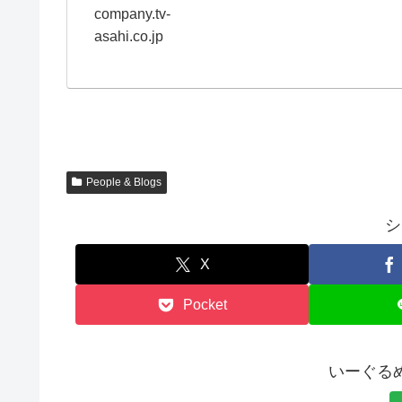
company.tv-
asahi.co.jp
People & Blogs
シ
X
Pocket
いーぐる