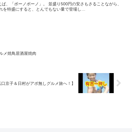
ば、「ボーノボーノ」。 並盛り500円の安さもさることながら、
それを特盛にすると、とんでもない量で登場し…
グルメ焼鳥居酒屋焼肉
メ【浜口京子＆日村がアポ無しグルメ旅へ！】