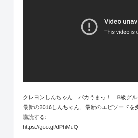
クレヨンしんちゃん バカうまっ！ B級グル
最新の2016しんちゃん、最新のエピソード
購読する:
https://goo.gl/dPhMuQ