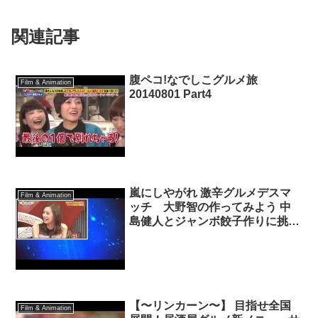
関連記事
腹ペコ!なでしこグルメ旅
Film & Animation
20140801 Part4
嵐にしやがれ 激辛グルメデスマ
Film & Animation
ッチ 大野智の作ってみよう 中
島健人とジャンボ餃子作りに挑
戦 など 2016年9月10日 160910
【〜リンカーン〜】 目指せ全国
Film & Animation