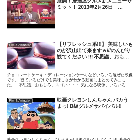
展開！居酒屋グルメ新メニューサ
ミット！ 2013年2月26日
130226
【リフレッシュ系!!!】 美味しいも
Film & Animation
のが沢山出て来ますｗ///のんびり
観てください !!! 不思議、おもし
ろ、スゴい・・・ 気になる映
像、いろいろ詰め込みました^^
チョコレートケーキ・デコレーションケーキなどいろいろ混ぜた映像
BGM1： F
です。 観ているだけでも美味しさがわかる動画にまとめてみまし
た。 . 不思議、おもしろ、スゴい・・・ 気になる映像、いろいろ詰
め込みました^^ BGM1： From The Du...
映画クレヨンしんちゃん バカう
Film & Animation
まっ! B級グルメサバイバル!!
映画クレヨンしんちゃん バカうまっ! B級グルメサバイバル!! 映画ク