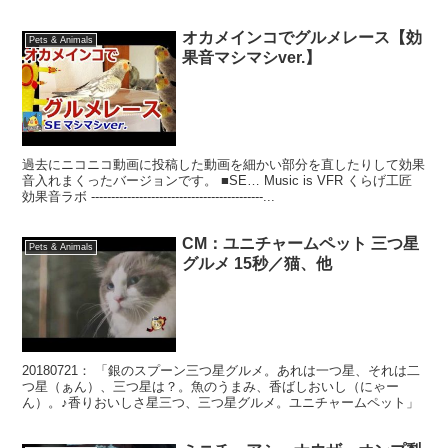
ら、美味しい羊羹 ねぇ...
オカメインコでグルメレース【効
Pets & Animals
果音マシマシver.】
過去にニコニコ動画に投稿した動画を細かい部分を直したりして効果
音入れまくったバージョンです。 ■SE… Music is VFR くらげ工匠
効果音ラボ -------------------------------------------...
CM：ユニチャームペット 三つ星
Pets & Animals
グルメ 15秒／猫、他
20180721： 「銀のスプーン三つ星グルメ。あれは一つ星、それは二
つ星（ぁん）、三つ星は？。魚のうまみ、香ばしおいし（にゃー
ん）。♪香りおいしさ星三つ、三つ星グルメ。ユニチャームペット」