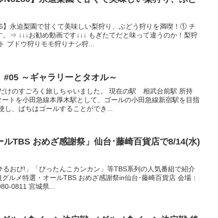
86】永迫梨園で甘くて美味しい梨狩り、ぶどう狩りを満喫！① チ
。⇒ ↓↓↓お勧め動画です↓↓↓ もぎたてだと味って違うのか！梨狩
 ブドウ狩りモモ狩りナシ狩...
#05 ～ギャラリーとタオル～
だけのすごろく旅しちゃいました。 現在の駅 相武台前駅 所持
 スタートを小田急線本厚木駅として、ゴールの小田急線新宿駅を目指
使し、ぱちはゴールすることができ...
ルTBS おめざ感謝祭」仙台･藤崎百貨店で8/14(水)
るおび!」「ぴったんこカンカン」等TBS系列の人気番組で紹介
組グルメ特選・オールTBS おめざ感謝祭in仙台･藤崎百貨店 会場：
-0811 宮城県...