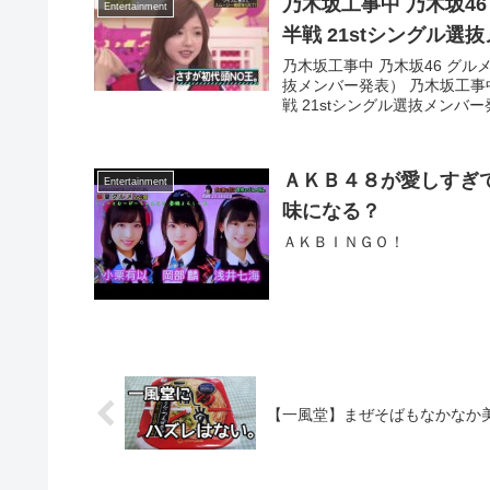
乃木坂工事中 乃木坂4
Entertainment
半戦 21stシングル選
乃木坂工事中 乃木坂46 グル
抜メンバー発表） 乃木坂工事
戦 21stシングル選抜メンバー発
ＡＫＢ４８が愛しすぎて
Entertainment
味になる？
ＡＫＢＩＮＧＯ！
【一風堂】まぜそばもなかなか