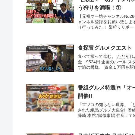
う狩りを満喫！①
【元祖マー坊チャンネルNo2
ャンネル登録をお願い致します
り行ってみた！ 梨狩りリポート
食探冒グルメクエスト 
Entertainment
食べて振って進む。 ただそれ
金 9524円 企画のルール
す旅の模様。 資金１万円を駆
番組グルメ特選🍴「オー
Entertainment
開催!!
「マツコの知らない世界」「ひ
された絶品グルメ大集合!! 番
藤崎 本館7階催事場 住所：〒980