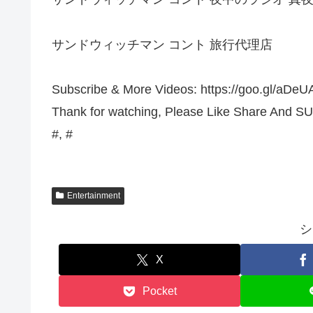
サンドウィッチマン コント 旅行代理店
Subscribe & More Videos: https://goo.gl/aDeU
Thank for watching, Please Like Share And S
#, #
Entertainment
シ
X
Pocket