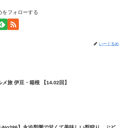
めをフォローする
いーぐるめ
【大食い】なでしこグルメ旅 伊豆・箱根 【14.02回】
No286】永迫梨園で甘くて美味しい梨狩り、ぶど