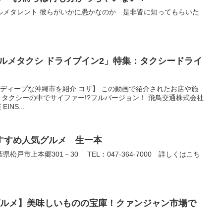
ルメタレント 彼らがいかに愚かなのか 是非皆に知ってもらいた
「グルメタクシ ドライブイン2」特集：タクシードライ
がディープな沖縄市を紹介 コザ】 この動画で紹介されたお店や施
 タクシーの中でサイファー!?フルバージョン！ 飛鳥交通株式会社
EINS...
すすめ人気グルメ 生一本
戸市上本郷301－30 TEL：047-364-7000 詳しくはこち
グルメ】美味しいものの宝庫！クァンジャン市場で