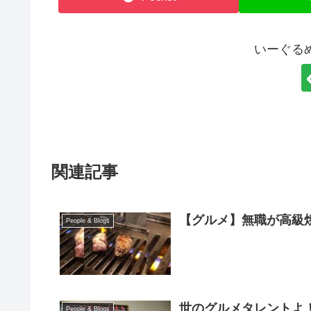
いーぐる
関連記事
【グルメ】無職が高級
People & Blogs
世のグルメタレントよ
People & Blogs