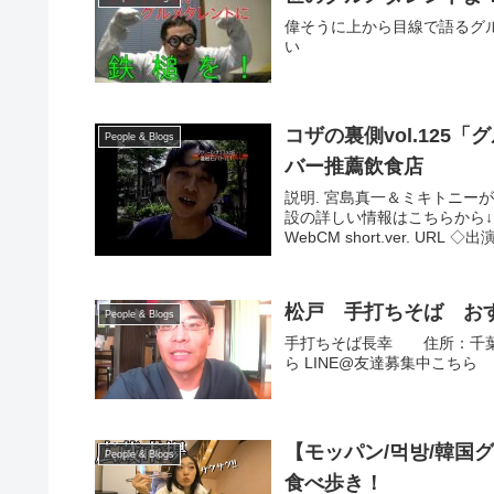
偉そうに上から目線で語るグ
い
コザの裏側vol.125
People & Blogs
バー推薦飲食店
説明. 宮島真一＆ミキトニー
設の詳しい情報はこちらから↓
WebCM short.ver. URL ◇出演 
松戸 手打ちそば お
People & Blogs
手打ちそば長幸 住所：千葉県松
ら LINE@友達募集中こちら
【モッパン/먹방/韓国
People & Blogs
食べ歩き！