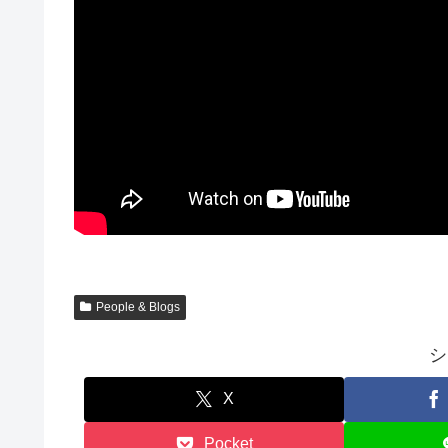
People & Blogs
シ
X
Pocket