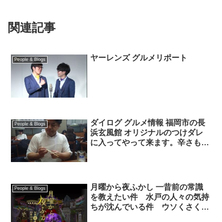
関連記事
ヤーレンズ グルメリポート
People & Blogs
ダイログ グルメ情報 福岡市の長
People & Blogs
浜玄風館 オリジナルのつけダレ
に入ってやって来ます。辛さも選
べます。つけダレにつけて食べま
す。白いエプロンをくれたお陰
で、大きな事故なく食べれまし
た。ウマイ。
月曜から夜ふかし 一昔前の常識
People & Blogs
を教えたい件 水戸の人々の気持
ちが沈んでいる件 ウソくさく感
じるグルメ番組のコメント問題