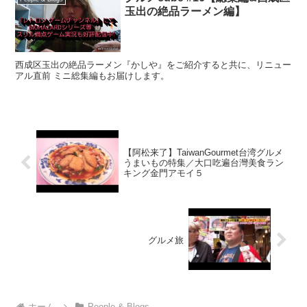
玉出の絶品ラーメン編】
西成区玉出の絶品ラーメン『かしや』をご紹介すると共に、リニュー
アル直前 ミニ総集編もお届けします。
【阿松来了】TaiwanGourmet台湾グルメ
うまいもの特集／大口吃遍台灣美食ラン
キング金門アモイ５
グルメ旅
ホーム
People & Blogs