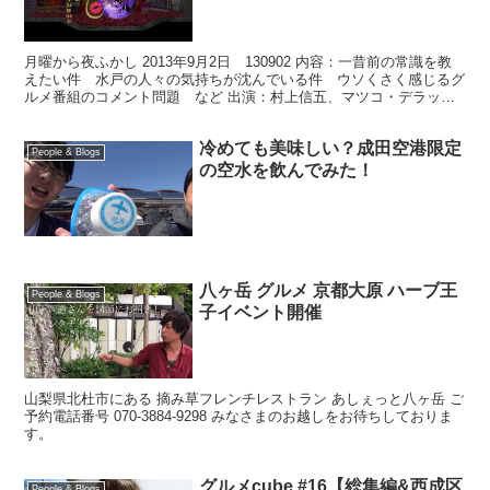
2013年9月2日 130902
月曜から夜ふかし 2013年9月2日 130902 内容：一昔前の常識を教
えたい件 水戸の人々の気持ちが沈んでいる件 ウソくさく感じるグ
ルメ番組のコメント問題 など 出演：村上信五、マツコ・デラック
ス
冷めても美味しい？成田空港限定
People & Blogs
の空水を飲んでみた！
八ヶ岳 グルメ 京都大原 ハーブ王
People & Blogs
子イベント開催
山梨県北杜市にある 摘み草フレンチレストラン あしぇっと八ヶ岳 ご
予約電話番号 070-3884-9298 みなさまのお越しをお待ちしておりま
す。
グルメcube #16【総集編&西成区
People & Blogs