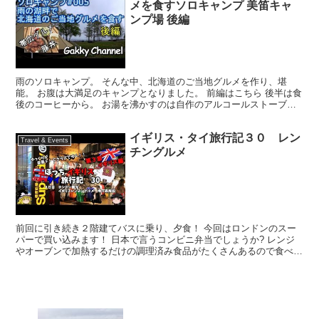
メを食すソロキャンプ 美笛キャ
ンプ場 後編
雨のソロキャンプ。 そんな中、北海道のご当地グルメを作り、堪
能。 お腹は大満足のキャンプとなりました。 前編はこちら 後半は食
後のコーヒーから。 お湯を沸かすのは自作のアルコールストーブ。
無事にお湯を沸かすことができ、おいしいコーヒーを飲...
イギリス・タイ旅行記３０ レン
Travel & Events
チングルメ
前回に引き続き２階建てバスに乗り、夕食！ 今回はロンドンのスー
パーで買い込みます！ 日本で言うコンビニ弁当でしょうか? レンジ
やオーブンで加熱するだけの調理済み食品がたくさんあるので食べて
みましょう！ ニコニコ動画で今回以降の動画を投稿済み...