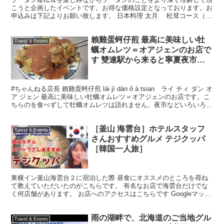
こうと企画したイベントです。お得な価格設定となっております。お
申込みは下記よりお願い致します。 日本料理 太月 松茸コース（ド
リンク代は別途） 通常営業では25,000円以上の...
賴雞蛋蚵仔煎 最高に美味しい牡
Travel & Events
蠣オムレツ＝オアジェンのお店で
す 雙連駅から来ると寧夏夜市の
入り口の手前左側にあります こ
れを食べずに牡蠣オムレツは語れ
#ちゃんねる店長 賴雞蛋蚵仔煎 lài jī dàn ô á tsian ライ チィ ダン オ
ません
ア ジェン 最高に美味しい牡蠣オムレツ＝オアジェンのお店です。こ
ちらのを食べずして牡蠣オムレツは語れません。夜市などいろいろな
場所で売っている牡...
［釜山 海雲台］ホテルスタッフ
Travel & Events
さんおすすめグルメ テジクッパ
［韓国一人旅］
東横イン釜山海雲台２に宿泊した際 昼食にオススメのところを尋ね
て教えていただいたのがこちらです。 有名なお店で海雲台だけでな
く何店舗があります。 お店へのアクセスはこちらです Googleマッ
プ （Googleのレビューが1,128件もあ...
雨の湖畔で、北海道のご当地グル
Travel & Events