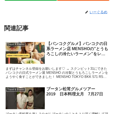
いーぐるめ
関連記事
【バンコクグルメ】バンコクの日
Travel & Events
系ラーメン店 MENSHOの”とうも
ろこしの冷たいラーメン”をレビ
ュー
まずはチャンネル登録をお願いします♡ → スクンビット31にできた
バンコクの日式ラーメン屋 MENSHO の冷製とうもろこしラーメンを
ようやく食すことができました！ MENSHO TOKYO BKK 571 RSU
Tower Room ...
ブータン松茸グルメツアー
Travel & Events
2019 日本料理太月 7月27日
ブータン産松茸を楽しみながらブータンのことをより深く理解して頂