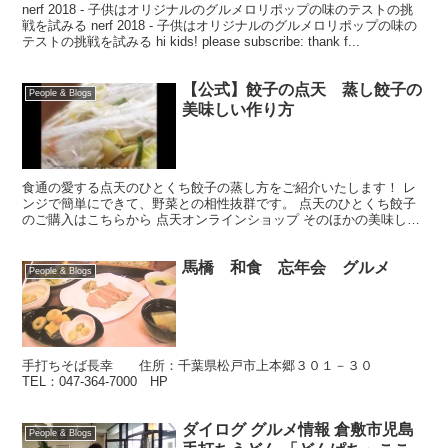
nerf 2018 - 子供はオリジナルのグルメロリポップの味のテストの挑
戦を試みる nerf 2018 - 子供はオリジナルのグルメロリポップの味の
テストの挑戦を試みる hi kids! please subscribe: thank f...
【公式】餃子の点天 蒸し餃子の
People & Blogs
美味しい作り方
食通の愛する点天のひとくち餃子の蒸し方をご紹介いたします！ レ
ンジで簡単にできて、野菜との相性抜群です。 点天のひとくち餃子
のご購入はこちらから 点天オンラインショップ そのほかの美味しい
食べ方も是非お試しください！ そのほかの美味しい食べ...
馬橋 和食 忘年会 グルメ
People & Blogs
手打ちそば長幸 住所：千葉県松戸市上本郷３０１－３０
TEL：047-364-7000 HP
ダイログ グルメ情報 倉敷市児島
People & Blogs