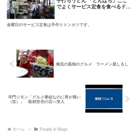
手打ちうどん 「どんぱち」ここ
でよくサービス定食を食べるドッ
グマン 原政達さんとよく会いま
す。２０１８年は５回位遭遇
金曜日のサービス定食は手作りトンカツです。
俺流の孤独のグルメ ラーメン屋しるし
寺門ジモン「グルメ番組なのに胃が痛い
（笑）」 取材拒否の店へ突入
ホーム
People & Blogs