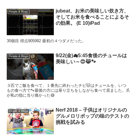
jubeat、お米の美味しい炊き方、
People & Blogs
そしてお米を食べることによるそ
の効果。 (E 10)iPad
30個目 得点905992 最初の４つダメだった。
9/22(金)☁5:45食後のチュールは
People & Blogs
美味しい～😍😹🐾
３匹でご飯を食べて、１番先に終わったチビ🐱はチュールを、いつ
もの食べ方で🐾最後の方には座り立ちをしながら食べて居ました。爪
が私の指に当り痛かった😅
Nerf 2018 – 子供はオリジナルの
People & Blogs
グルメロリポップの味のテストの
挑戦を試みる