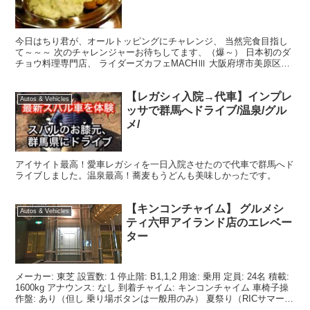
今日はちり君が、オールトッピングにチャレンジ、 当然完食目指し
て～～～ 次のチャレンジャーお待ちしてます、（爆～） 日本初のダ
チョウ料理専門店、 ライダーズカフェMACHⅢ 大阪府堺市美原区北
余部４６９－６ ＴＥＬ＆ＦＡＸ０７２－３６１ー３...
【レガシィ入院→代車】インプレ
Autos & Vehicles
ッサで群馬へドライブ/温泉/グル
メ/
アイサイト最高！愛車レガシィを一日入院させたので代車で群馬へド
ライブしました。温泉最高！蕎麦もうどんも美味しかったです。
【キンコンチャイム】 グルメシ
Autos & Vehicles
ティ六甲アイランド店のエレベー
ター
メーカー: 東芝 設置数: 1 停止階: B1,1,2 用途: 乗用 定員: 24名 積載:
1600kg アナウンス: なし 到着チャイム: キンコンチャイム 車椅子操
作盤: あり（但し 乗り場ボタンは一般用のみ） 夏祭り（RICサマー
イ...