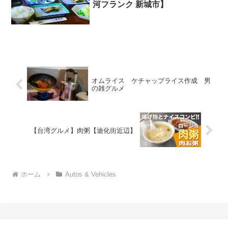
河フランク 新城市】
オムライス ケチャップライス作成 男
の雑グルメ
【台湾グルメ】肉粥【迪化街近辺】
ホーム
Autos & Vehicles