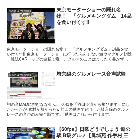
東京モーターショーの隠れ名
Autos & Vehicles
物！ 「グルメキングダム」14品
を食い付くす!!
東京モーターショーの隠れ名物！ 「グルメキングダム」14品を食
い付くす!! 東京モーターショーに行ったら外せない激ウマグルメ14選
雑誌CARトップの連載で唯一、クルマのことはまったく書かず、
CARトップの深夜枠と呼ばれ続けながらしつこく...
埼京線のグルメレース音声試験
Autos & Vehicles
初の音MADに挑むななせん。 0:41を「羽田空港から飛びます」にし
たかったが 素材が無かったw 前回の動画で紹介した埼京線のグルメ
レースの音声のみ完全版です。 動画はこれから作ります。
【60fps】日曜どうでしょう 道の
Autos & Vehicles
駅 B級グルメ【鳳城苑 作手村 三