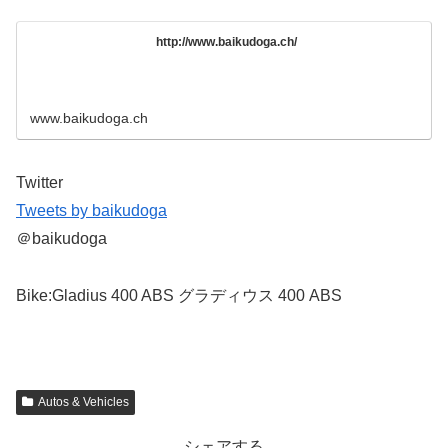
http://www.baikudoga.ch/
www.baikudoga.ch
Twitter
Tweets by baikudoga
＠baikudoga
Bike:Gladius 400 ABS グラディウス 400 ABS
Autos & Vehicles
シェアする