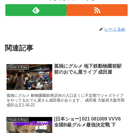
いーぐるめ
関連記事
孤独にグルメ 地下鉄動物園前駅
People & Blogs
前のおでん屋ライブ 成田屋
孤独にグルメ 動物園園前商店街の入口近くに不定期でジャズライブ
をやってるおでん屋さん成田屋があります。 成田屋 大阪府大阪市西
成区山王1-16-22
[日本ショー] 021 081009 VVV6
People & Blogs
全国B級グルメ最強決定戰 下