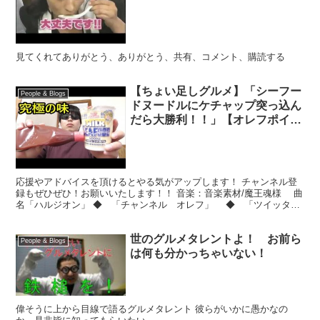
見てくれてありがとう、ありがとう、共有、コメント、購読する
【ちょい足しグルメ】「シーフー
People & Blogs
ドヌードルにケチャップ突っ込ん
だら大勝利！！」【オレフポイン
ツ８７点】
応援やアドバイスを頂けるとやる気がアップします！ チャンネル登
録もぜひぜひ！お願いいたします！！ 音楽：音楽素材/魔王魂様 曲
名「ハルジオン」 ◆ 「チャンネル オレフ」 ◆ 「ツイッタ
ー」 ◆ 「ブログ」 ◆ 「機材」 ディスプレイ ...
世のグルメタレントよ！ お前ら
People & Blogs
は何も分かっちゃいない！
偉そうに上から目線で語るグルメタレント 彼らがいかに愚かなの