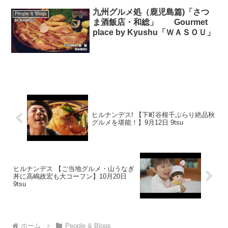
九州グルメ処（鹿児島篇)「さつ
People & Blogs
ま酒飯店・和総」 Gourmet
place by Kyushu「ＷＡＳＯＵ」
ヒルナンデス! 【下町谷根千ぶらり絶品秋
グルメを堪能！】9月12日 9tsu
ヒルナンデス 【ご当地グルメ・山うなぎ
丼に高嶋政宏も大コーフン】10月20日
9tsu
ホーム
People & Blogs