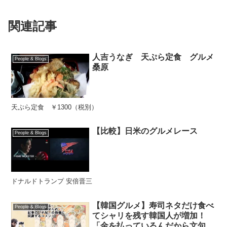
関連記事
人吉うなぎ 天ぷら定食 グルメ
People & Blogs
桑原
天ぷら定食 ￥1300（税別）
【比較】日米のグルメレース
People & Blogs
ドナルドトランプ 安倍晋三
【韓国グルメ】寿司ネタだけ食べ
People & Blogs
てシャリを残す韓国人が増加！
「金を払っているんだから文句言