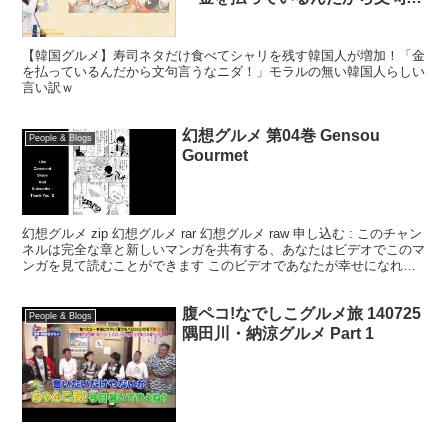
うなニダ！」モラルの無い韓国人
らしい言い訳ｗ
【韓国グルメ】寿司ネタだけ食べてシャリを残す韓国人が増加！「金
を払っているんだから文句言うなニダ！」モラルの無い韓国人らしい
言い訳ｗ
幻想グルメ 第04巻 Gensou
People & Blogs
Gourmet
幻想グルメ zip 幻想グルメ rar 幻想グルメ raw 申し込む : このチャン
ネルは完全な章と新しいマンガを共有する、あなたはビデオでこのマ
ンガを見て読むことができます このビデオであなたが幸せになれ
ば、ビデオを購読して好きにしてくだ...
腹ペコ!なでしこグルメ旅 140725
People & Blogs
隅田川・納涼グルメ Part 1